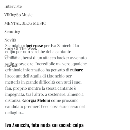
Interviste
ViKingSo Music
MENTAL BLOG MUSIC
Scouting
Novità
Scandalo
 a luci rosse
 per Iva Zanicchi! La 
Song Of The Week
colpa per non sarebbe della cantante 
Charts
emiliana, bensì di un attacco hacker avvenuto 
nelle scorse ore. Incredibile ma vero, qualche 
Playlist
criminale informatico ha pensato di 
rubare 
l’account dell’Aquila di Ligonchio per 
metterla in grande difficoltà con tutti i suoi 
fan, proprio mentre la stessa cantante è 
impegnata, tra l’altro, a sostenere, almeno a 
distanza, 
Giorgia Meloni 
come prossimo 
candidato premier! Ecco cosa è successo nel 
dettaglio…
Iva Zanicchi, foto nuda sui social: colpa 