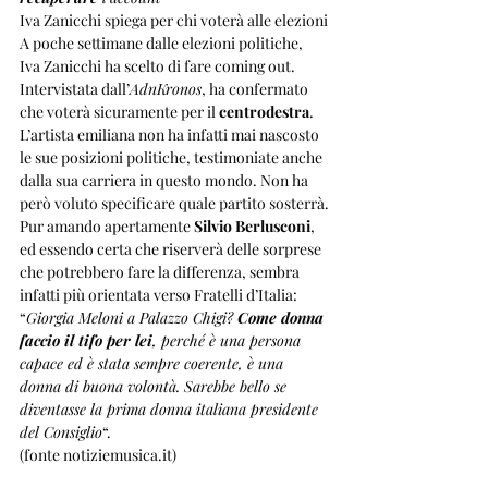
Iva Zanicchi spiega per chi voterà alle elezioni
A poche settimane dalle elezioni politiche, 
Iva Zanicchi ha scelto di fare coming out. 
Intervistata dall’
AdnKronos
, ha confermato 
che voterà sicuramente per il 
centrodestra
. 
L’artista emiliana non ha infatti mai nascosto 
le sue posizioni politiche, testimoniate anche 
dalla sua carriera in questo mondo. Non ha 
però voluto specificare quale partito sosterrà.
Pur amando apertamente 
Silvio Berlusconi
, 
ed essendo certa che riserverà delle sorprese 
che potrebbero fare la differenza, sembra 
infatti più orientata verso Fratelli d’Italia: 
“
Giorgia Meloni a Palazzo Chigi? 
Come donna 
faccio il tifo per lei
, perché è una persona 
capace ed è stata sempre coerente, è una 
donna di buona volontà. Sarebbe bello se 
diventasse la prima donna italiana presidente 
del Consiglio
“.
(fonte notiziemusica.it)