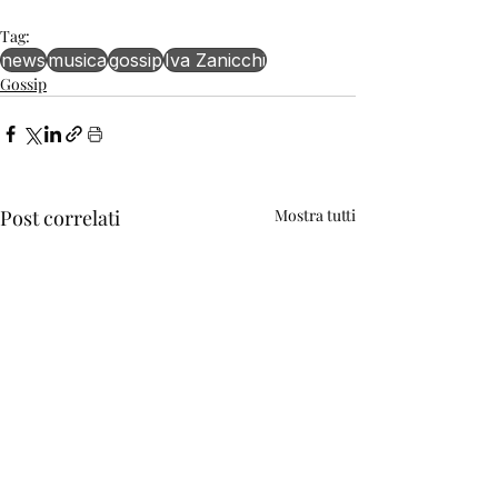
Tag:
news
musica
gossip
Iva Zanicchi
Gossip
Post correlati
Mostra tutti