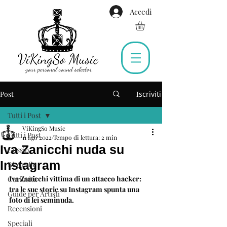
Accedi
Post
Iscriviti
Tutti i Post
ViKingSo Music
Tutti i Post
11 ago 2022
Tempo di lettura: 2 min
Iva Zanicchi nuda su
Gossip
Instagram
Biografie
Iva Zanicchi vittima di un attacco hacker: 
Curiosità
tra le sue storie su Instagram spunta una 
Guide per Artisti
foto di lei seminuda.
Recensioni
Speciali