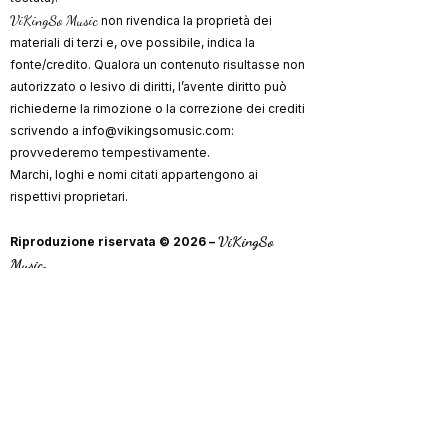
ViKingSo Music
non rivendica la proprietà dei
materiali di terzi e, ove possibile, indica la
fonte/credito. Qualora un contenuto risultasse non
autorizzato o lesivo di diritti, l’avente diritto può
richiederne la rimozione o la correzione dei crediti
scrivendo a
info@vikingsomusic.com
:
provvederemo tempestivamente.
Marchi, loghi e nomi citati appartengono ai
rispettivi proprietari.
ViKingSo
Riproduzione riservata © 2026 –
Music
.
"Il miglior modo per comprendere la
musica che verrà è quello di saper
apprezzare la musica che è stata"