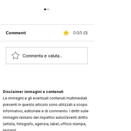
0.0/5 (0)
Commenti
Diddy in isolamento
The Weeknd a S
Commenta e valuta...
dopo una rissa in
microfono ko e
carcere
interrotto tre vo
Milano chiude 
enorme e probl
tecnici
Disclaimer immagini e contenuti
Le immagini e gli eventuali contenuti multimediali
presenti in questo articolo sono utilizzati a scopo
informativo, editoriale e di commento. I diritti sulle
immagini restano dei rispettivi autori/aventi diritto
(artista, fotografo, agenzia, label, ufficio stampa,
testata).