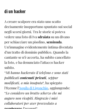
di un hacker
A creare scalpore era stato uno scatto 
decisamente inopportuno spuntato sui social 
negli scorsi giorni. Tra le storie si poteva 
vedere una foto di Iva 
sdraiata 
su un divano 
per schiacciare un pisolino, 
seminuda
. 
Un’immagine evidentemente intima diventata 
d’un tratto di dominio pubblico. Quando la 
cantante se n’è accorta, ha subito cancellato 
la foto, e ha denunciato l’attacco hacker 
subito.
“
Mi hanno hackerato il telefono e sono stati 
pubblicati 
contenuti privati
, seppur 
modificati, a mia insaputa
“, ha spiegato 
l’82enne l’
Aquila di Ligonchio
, aggiungendo: 
“
Lo considero un brutto scherzo che mi 
auguro non ricapiti. Ringrazio i miei 
collaboratori per aver provveduto a 
recuperare 
l’account
“