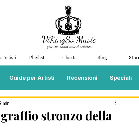
a Artisti
Playlist
Charts
Blog
Stor
Guide per Artisti
Recensioni
Speciali
LOG MUSIC
Scouting
Novità
2 min
raffio stronzo della