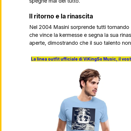
spegne mai del tutto.
Il ritorno e la rinascita
Nel 2004 Masini sorprende tutti tornando 
che vince la kermesse e segna la sua rinasci
aperte, dimostrando che il suo talento non
La linea outfit ufficiale di ViKingSo Music, il vos