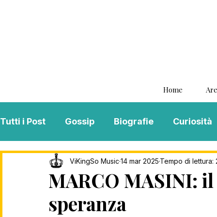
Home
Are
Tutti i Post
Gossip
Biografie
Curiosità
Interviste
ViKingSo Music
MENTAL B
ViKingSo Music
14 mar 2025
Tempo di lettura: 
MARCO MASINI: il g
speranza
Song Of The Week
Charts
Playlist