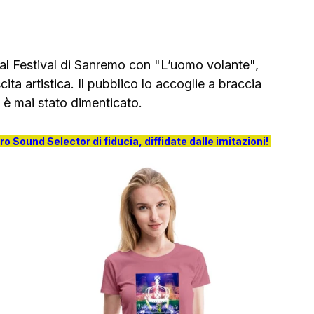
al Festival di Sanremo con "L’uomo volante", 
ta artistica. Il pubblico lo accoglie a braccia 
 è mai stato dimenticato.
tro Sound Selector di fiducia, diffidate dalle imitazioni!