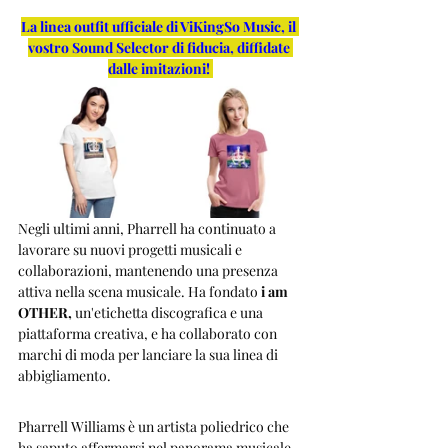
La linea outfit ufficiale di ViKingSo Music, il 
vostro Sound Selector di fiducia, diffidate 
dalle imitazioni!
Negli ultimi anni, Pharrell ha continuato a 
lavorare su nuovi progetti musicali e 
collaborazioni, mantenendo una presenza 
attiva nella scena musicale. Ha fondato 
i am 
OTHER,
 un'etichetta discografica e una 
piattaforma creativa, e ha collaborato con 
marchi di moda per lanciare la sua linea di 
abbigliamento.
Pharrell Williams è un artista poliedrico che 
ha saputo affermarsi nel panorama musicale 