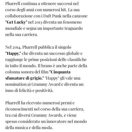
Pharrell continua a ottenere successi nel 
corso degli anni con numerosi hit. La sua 
collaborazione con i Daft Punk nella canzone 
"Get Lucky"
 nel 2013 diventa un fenomeno 
mondiale e segna un importante traguardo 
nella sua carriera.
Nel 2014, Pharrell pubblica il singolo 
"Happy,"
 che diventa un successo globale e 
raggiunge le prime posizioni delle classifiche 
in tutto il mondo. Il brano è anche parte della 
colonna sonora del film 
"Cinquanta 
sfumature di grigio."
 "Happy" gli vale una 
nomination ai Grammy Award e diventa un 
inno di felicità e positività.
Pharrell ha ricevuto numerosi premi e 
riconoscimenti nel corso della sua carriera, 
tra cui diversi Grammy Awards, e viene 
spesso considerato un innovatore nel mondo 
della musica e della moda.