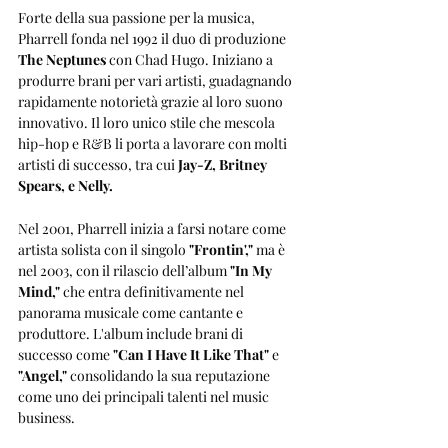
Forte della sua passione per la musica, 
Pharrell fonda nel 1992 il duo di produzione 
The Neptunes
 con Chad Hugo. Iniziano a 
produrre brani per vari artisti, guadagnando 
rapidamente notorietà grazie al loro suono 
innovativo. Il loro unico stile che mescola 
hip-hop e R&B li porta a lavorare con molti 
artisti di successo, tra cui 
Jay-Z, Britney 
Spears, e Nelly.
Nel 2001, Pharrell inizia a farsi notare come 
artista solista con il singolo 
"Frontin',"
 ma è 
nel 2003, con il rilascio dell’album 
"In My 
Mind,"
 che entra definitivamente nel 
panorama musicale come cantante e 
produttore. L'album include brani di 
successo come 
"Can I Have It Like That"
 e 
"Angel,"
 consolidando la sua reputazione 
come uno dei principali talenti nel music 
business.