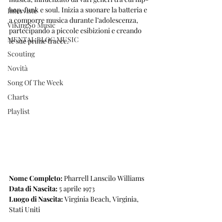
hop, funk e soul. Inizia a suonare la batteria e 
Interviste
a comporre musica durante l’adolescenza, 
ViKingSo Music
partecipando a piccole esibizioni e creando 
MENTAL BLOG MUSIC
le sue prime tracce.
Scouting
Novità
Song Of The Week
Charts
Playlist
Nome Completo:
 Pharrell Lanscilo Williams
Data di Nascita:
 5 aprile 1973
Luogo di Nascita:
 Virginia Beach, Virginia, 
Stati Uniti