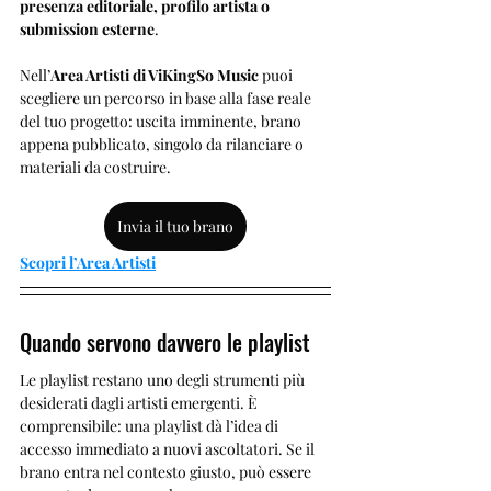
presenza editoriale, profilo artista o 
submission esterne
.
Nell’
Area Artisti di ViKingSo Music
 puoi 
scegliere un percorso in base alla fase reale 
del tuo progetto: uscita imminente, brano 
appena pubblicato, singolo da rilanciare o 
materiali da costruire.
Invia il tuo brano
Scopri l’Area Artisti
Quando servono davvero le playlist
Le playlist restano uno degli strumenti più 
desiderati dagli artisti emergenti. È 
comprensibile: una playlist dà l’idea di 
accesso immediato a nuovi ascoltatori. Se il 
brano entra nel contesto giusto, può essere 