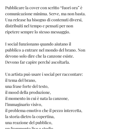
Pubblicare la cover con scritto “fuori ora” è 
comunicazione minima. Serve, ma non basta. 
Una release ha bisogno di contenuti diversi, 
distribuiti nel tempo e pensati per non 
ripetere sempre lo stesso messaggio.
I social funzionano quando aiutano il 
pubblico a entrare nel mondo del brano. Non 
devono solo dire che la canzone esiste. 
Devono far capire perché ascoltarla.
Un artista può usare i social per raccontare:
il tema del brano,
una frase forte del testo,
il mood della produzione,
il momento in cui è nata la canzone,
l’immaginario visivo,
il problema emotivo che il pezzo intercetta,
la storia dietro la copertina,
una reazione del pubblico,
un frammento live o studio.