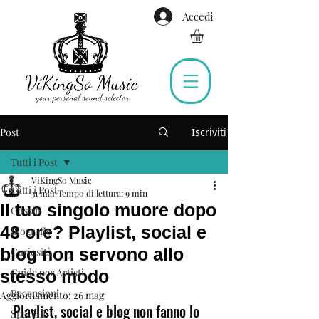
Accedi
Post
Iscriviti
Tutti i Post
ViKingSo Music
Tutti i Post
31 mar
Tempo di lettura: 9 min
Il tuo singolo muore dopo
Gossip
48 ore? Playlist, social e
Biografie
blog non servono allo
Curiosità
Guide per Artisti
stesso modo
Recensioni
Aggiornamento:
26 mag
Playlist, social e blog non fanno lo 
Speciali