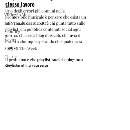
stesso lavoro
Interviste
Uno degli errori più comuni nella 
ViKingSo Music
promozione musicale è pensare che esista un 
MENTAL BLOG MUSIC
solo canale decisivo. C’è chi punta tutto sulle 
playlist, chi pubblica contenuti social ogni 
Scouting
giorno, chi cerca blog musicali, chi invia il 
Novità
brano a chiunque sperando che qualcosa si 
muova.
Song Of The Week
Charts
Il problema è che 
playlist, social e blog non 
Playlist
servono alla stessa cosa
.