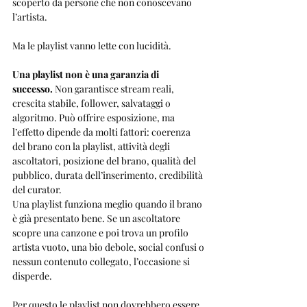
scoperto da persone che non conoscevano 
l’artista.
Ma le playlist vanno lette con lucidità.
Una playlist non è una garanzia di 
successo.
 Non garantisce stream reali, 
crescita stabile, follower, salvataggi o 
algoritmo. Può offrire esposizione, ma 
l’effetto dipende da molti fattori: coerenza 
del brano con la playlist, attività degli 
ascoltatori, posizione del brano, qualità del 
pubblico, durata dell’inserimento, credibilità 
del curator.
Una playlist funziona meglio quando il brano 
è già presentato bene. Se un ascoltatore 
scopre una canzone e poi trova un profilo 
artista vuoto, una bio debole, social confusi o 
nessun contenuto collegato, l’occasione si 
disperde.
Per questo le playlist non dovrebbero essere 