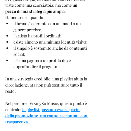
viste come una scorciatoia, ma come 
un 
pezzo di una strategia più ampia
.
Hanno senso quando:
il brano è coerente con un mood o un 
genere preciso;
l’artista ha profili ordinati;
esiste almeno una minima identità visiva;
il singolo è sostenuto anche da contenuti 
social;
c’è una pagina o un profilo dove 
approfondire il progetto.
In una strategia credibile, una playlist aiuta la 
circolazione. Ma non può sostituire tutto il 
resto.
Nel percorso ViKingSo Music, questo punto è 
centrale: 
le playlist possono essere parte 
della promozione, ma vanno raccontate con 
trasparenza.