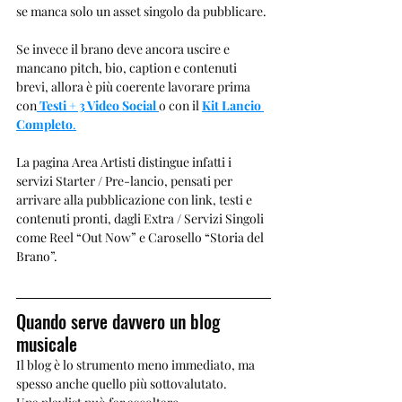
se manca solo un asset singolo da pubblicare.
Se invece il brano deve ancora uscire e 
mancano pitch, bio, caption e contenuti 
brevi, allora è più coerente lavorare prima 
con
Testi + 3 Video Social
o con il 
Kit Lancio 
Completo
.
La pagina Area Artisti distingue infatti i 
servizi Starter / Pre-lancio, pensati per 
arrivare alla pubblicazione con link, testi e 
contenuti pronti, dagli Extra / Servizi Singoli 
come Reel “Out Now” e Carosello “Storia del 
Brano”.
Quando serve davvero un blog 
musicale
Il blog è lo strumento meno immediato, ma 
spesso anche quello più sottovalutato.