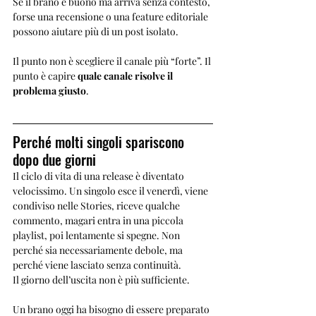
Se il brano è buono ma arriva senza contesto, 
forse una recensione o una feature editoriale 
possono aiutare più di un post isolato.
Il punto non è scegliere il canale più “forte”. Il 
punto è capire 
quale canale risolve il 
problema giusto
.
Perché molti singoli spariscono 
dopo due giorni
Il ciclo di vita di una release è diventato 
velocissimo. Un singolo esce il venerdì, viene 
condiviso nelle Stories, riceve qualche 
commento, magari entra in una piccola 
playlist, poi lentamente si spegne. Non 
perché sia necessariamente debole, ma 
perché viene lasciato senza continuità.
Il giorno dell’uscita non è più sufficiente.
Un brano oggi ha bisogno di essere preparato 