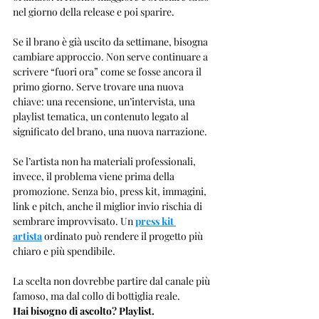
nel giorno della release e poi sparire.
Se il brano è già uscito da settimane, bisogna 
cambiare approccio. Non serve continuare a 
scrivere “fuori ora” come se fosse ancora il 
primo giorno. Serve trovare una nuova 
chiave: una recensione, un’intervista, una 
playlist tematica, un contenuto legato al 
significato del brano, una nuova narrazione.
Se l’artista non ha materiali professionali, 
invece, il problema viene prima della 
promozione. Senza bio, press kit, immagini, 
link e pitch, anche il miglior invio rischia di 
sembrare improvvisato. Un 
press kit 
artista
 ordinato può rendere il progetto più 
chiaro e più spendibile.
La scelta non dovrebbe partire dal canale più 
famoso, ma dal collo di bottiglia reale.
Hai bisogno di ascolto? Playlist.