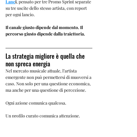
Lanc
i
, pensato per tre Promo Sprint separate 
su tre uscite dello stesso artista, con report 
per ogni lancio.
Il canale giusto dipende dal momento. Il 
percorso giusto dipende dalla traiettoria.
La strategia migliore è quella che 
non spreca energia
Nel mercato musicale attuale, l’artista 
emergente non può permettersi di muoversi a 
caso. Non solo per una questione economica, 
ma anche per una questione di percezione.
Ogni azione comunica qualcosa.
Un profilo curato comunica attenzione.
Un contenuto ben pensato comunica identità.
Una recensione comunica contesto.
Una playlist coerente comunica 