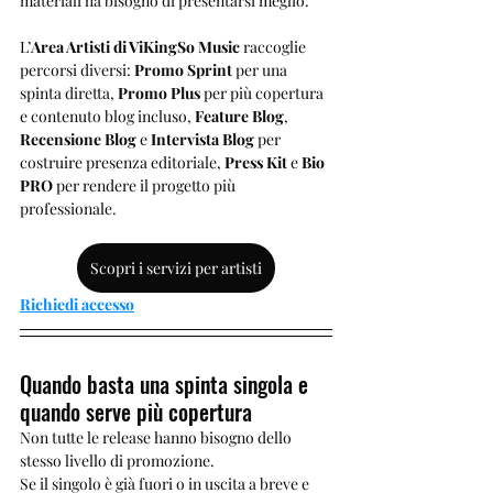
materiali ha bisogno di presentarsi meglio.
L’
Area Artisti di ViKingSo Music
 raccoglie 
percorsi diversi: 
Promo Sprint
 per una 
spinta diretta, 
Promo Plus
 per più copertura 
e contenuto blog incluso, 
Feature Blog
, 
Recensione Blog
 e 
Intervista Blog
 per 
costruire presenza editoriale, 
Press Kit
 e 
Bio 
PRO
 per rendere il progetto più 
professionale.
Scopri i servizi per artisti
Richiedi accesso
Quando basta una spinta singola e 
quando serve più copertura
Non tutte le release hanno bisogno dello 
stesso livello di promozione.
Se il singolo è già fuori o in uscita a breve e 