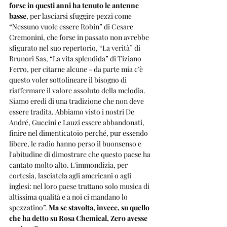
forse in questi anni ha tenuto le antenne 
basse
, per lasciarsi sfuggire pezzi come 
“Nessuno vuole essere Robin” di Cesare 
Cremonini, che forse in passato non avrebbe 
sfigurato nel suo repertorio, “La verità” di 
Brunori Sas, “La vita splendida” di Tiziano 
Ferro, per citarne alcune - da parte mia c’è 
questo voler sottolineare il bisogno di 
riaffermare il valore assoluto della melodia. 
Siamo eredi di una tradizione che non deve 
essere tradita. Abbiamo visto i nostri De 
André, Guccini e Lauzi essere abbandonati, 
finire nel dimenticatoio perché, pur essendo 
libere, le radio hanno perso il buonsenso e 
l'abitudine di dimostrare che questo paese ha 
cantato molto alto. L'immondizia, per 
cortesia, lasciatela agli americani o agli 
inglesi: nel loro paese trattano solo musica di 
altissima qualità e a noi ci mandano lo 
spezzatino”. 
Ma se stavolta, invece, su quello 
che ha detto su Rosa Chemical, Zero avesse 