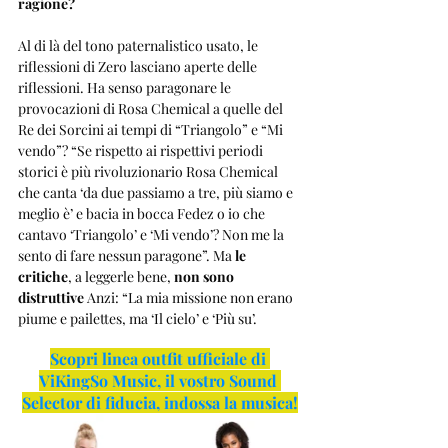
ragione?
Al di là del tono paternalistico usato, le 
riflessioni di Zero lasciano aperte delle 
riflessioni. Ha senso paragonare le 
provocazioni di Rosa Chemical a quelle del 
Re dei Sorcini ai tempi di “Triangolo” e “Mi 
vendo”? “Se rispetto ai rispettivi periodi 
storici è più rivoluzionario Rosa Chemical 
che canta ‘da due passiamo a tre, più siamo e 
meglio è’ e bacia in bocca Fedez o io che 
cantavo ‘Triangolo’ e ‘Mi vendo’? Non me la 
sento di fare nessun paragone”. Ma 
le 
critiche
, a leggerle bene, 
non sono 
distruttive
 Anzi: “La mia missione non erano 
piume e pailettes, ma ‘Il cielo’ e ‘Più su’.
Scopri linea outfit ufficiale di 
ViKingSo Music, il vostro Sound 
Selector di fiducia, indossa la musica!