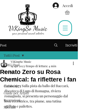
Accedi
Post
Iscriviti
Tutti i Post
ViKingSo Music
Tutti i Post
14 apr 2023
Tempo di lettura: 4 min
Renato Zero su Rosa
Gossip
Chemical: fa riflettere i fan
Biografie
Estate 
1973
 Sulla pista da ballo del Baccarà, 
Curiosità
discoteca di Lugo di Romagna, riviera 
Guide per Artisti
romagnola, si presenta un personaggio dal 
Recensioni
look eccentrico, tra piume, una tutina 
attillata e pailettes.
Speciali