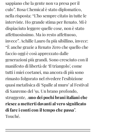
sappiano che la gente non va presa per il 
culo”. Rosa Chemical è stato diplomatico, 
nella risposta: “L’ho sempre citato in tutte le 
interviste. Ho grande stima per Renato. Mi è 
dispiaciuto leggere quelle cose, non è stato 
affettuosissimo. Ma io resto affettuoso, 
invece”. Achille Lauro fu più sibillino, invece: 
“È anche grazie a Renato Zero che quello che 
faccio oggi è così apprezzato dalle 
generazioni più grandi. Sono cresciuto con il 
manifesto di libertà de ‘Il triangolo’, come 
tutti i miei coetanei, ma ancora di più sono 
rimasto folgorato nel rivedere l’esibizione 
quasi metafisica di ‘Spalle al muro’ al Festival 
di Sanremo del ’91. Un brano profondo, 
struggente, .
uno dei pochi brani italiani che 
riesce a metterti davanti al vero significato 
di fare i conti con il tempo che passa
”. 
Touché.