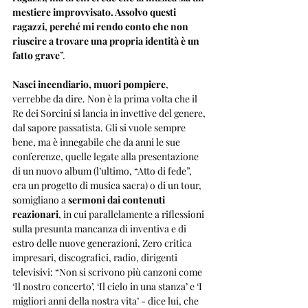
mestiere improvvisato. Assolvo questi 
ragazzi, perché mi rendo conto che non 
riuscire a trovare una propria identità è un 
fatto grave
”.
Nasci incendiario, muori pompiere
, 
verrebbe da dire. Non è la prima volta che il 
Re dei Sorcini si lancia in invettive del genere, 
dal sapore passatista. Gli si vuole sempre 
bene, ma è innegabile che da anni le sue 
conferenze, quelle legate alla presentazione 
di un nuovo album (l’ultimo, “Atto di fede”, 
era un progetto di musica sacra) o di un tour, 
somigliano a 
sermoni dai contenuti 
reazionari
, in cui parallelamente a riflessioni 
sulla presunta mancanza di inventiva e di 
estro delle nuove generazioni, Zero critica 
impresari, discografici, radio, dirigenti 
televisivi: “Non si scrivono più canzoni come 
‘Il nostro concerto’, ‘Il cielo in una stanza’ e ‘I 
migliori anni della nostra vita’ - dice lui, che