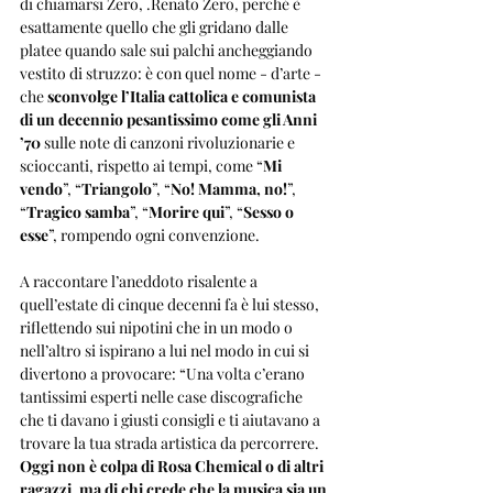
di chiamarsi Zero, .Renato Zero, perché è 
esattamente quello che gli gridano dalle 
platee quando sale sui palchi ancheggiando 
vestito di struzzo: è con quel nome - d’arte - 
che 
sconvolge l’Italia cattolica e comunista 
di un decennio pesantissimo come gli Anni 
’70
 sulle note di canzoni rivoluzionarie e 
scioccanti, rispetto ai tempi, come “
Mi 
vendo
”, “
Triangolo
”, “
No! Mamma, no!
”, 
“
Tragico samba
”, “
Morire qui
”, “
Sesso o 
esse
”, rompendo ogni convenzione. 
A raccontare l’aneddoto risalente a 
quell’estate di cinque decenni fa è lui stesso, 
riflettendo sui nipotini che in un modo o 
nell’altro si ispirano a lui nel modo in cui si 
divertono a provocare: “Una volta c’erano 
tantissimi esperti nelle case discografiche 
che ti davano i giusti consigli e ti aiutavano a 
trovare la tua strada artistica da percorrere. 
Oggi non è colpa di Rosa Chemical o di altri 
ragazzi, ma di chi crede che la musica sia un 