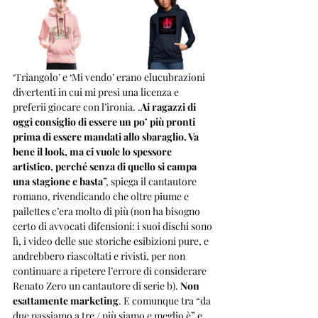
‘Triangolo’ e ‘Mi vendo’ erano elucubrazioni 
divertenti in cui mi presi una licenza e 
preferii giocare con l’ironia. .
Ai ragazzi di 
oggi consiglio di essere un po’ più pronti 
prima di essere mandati allo sbaraglio. Va 
bene il look, ma ci vuole lo spessore 
artistico, perché senza di quello si campa 
una stagione e basta
”, spiega il cantautore 
romano, rivendicando che oltre piume e 
pailettes c’era molto di più (non ha bisogno 
certo di avvocati difensioni: i suoi dischi sono 
lì, i video delle sue storiche esibizioni pure, e 
andrebbero riascoltati e rivisti, per non 
continuare a ripetere l’errore di considerare 
Renato Zero un cantautore di serie b). 
Non 
esattamente marketing
. E comunque tra “da 
due passiamo a tre / più siamo e meglio è” e 