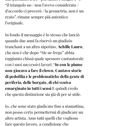
“il triangolo no / non l’avevo considerato / 
d’accordo ci proverò / la geometria, non è un 
reato”, rimane sempre più autentico 
l’originale.
In fondo il messaggio è lo stesso che lanciò 
quando due anni fa riservò un giudizio 
tranchant a un altro nipotino, 
Achille Lauro
, 
che non è che dopo “Me ne frego” abbia 
raggiunto chissà quale spessore cantautorale 
con i suoi successivi lavori: “
Io con le piume 
non giocavo a fare il clown. Cantavo storie 
di pedofilia e le problematiche della gente di 
periferia, delle borgate, di chi veniva 
emarginato in tutti i sensi
 E quindi credo 
che questa distinzione sia già di per sé utile.
Io, che sono stato giudicato fino a stamattina, 
non posso certo permettermi di giudicare un 
altro artista. Amo tutti quelli che vogliono 
fare questo lavoro, a condizione che 