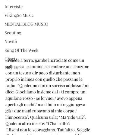
Interviste
ViKingSo Music
MENTAL BLOG MUSIC
Scouting
Novità
Song Of The Week
Charts
Si siede a terra, gambe incrociate come un 
pellerossa, e comincia a cantare una canzone 
Playlist
con un testo a dir poco disturbante, non 
proprio in linea con quello che passano le 
radio: “Qualcuno con un sorriso addosso / mi 
dice: Giochiamo insieme dai / ti compro un 
aquilone rosso / se lo vuoi / avevo appena 
aperto gli occhi / ma il buio mi raggiungeva 
già / due mani rubavano al mio corpo / 
l’innocenza”. Qualcuno urla: “Ma ‘ndo vai?”. 
Qualcun altro insiste: “C’hai rotto”.
 I fischi non lo scoraggiano. Tutt’altro. Sceglie 