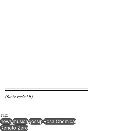
(fonte rockol.it)
Tag:
news
musica
gossip
Rosa Chemical
Renato Zero