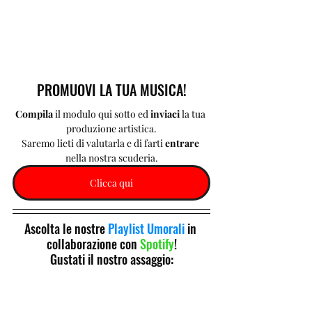
PROMUOVI LA TUA MUSICA!
Compila 
il modulo qui sotto ed 
inviaci 
la tua 
produzione artistica.
Saremo lieti di valutarla e di farti 
entrare 
nella nostra scuderia.
Clicca qui
Ascolta le nostre 
Playlist Umorali
 in 
collaborazione con 
Spotify
!
Gustati il nostro assaggio: