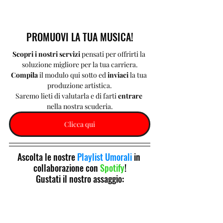
PROMUOVI LA TUA MUSICA!
Scopri i nostri servizi 
pensati per offrirti la 
soluzione migliore per la tua carriera.
Compila 
il modulo qui sotto ed 
inviaci 
la tua 
produzione artistica.
Saremo lieti di valutarla e di farti 
entrare 
nella nostra scuderia.
Clicca qui
Ascolta le nostre 
Playlist Umorali
 in 
collaborazione con 
Spotify
!
Gustati il nostro assaggio: