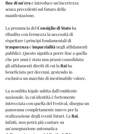
fine di un'era
 e introduce un'incertezza 
senza precedenti sul futuro della 
manifestazione.
La pronuncia del 
Consiglio di Stato
 ha 
ribadito con fermezza la necessità di 
rispettare i principi fondamentali di 
trasparenza
 e 
imparzialità
 negli affidamenti 
pubblici. Questo significa porre fine a quella 
che per anni è stata una prassi consolidata: 
gli affidamenti diretti di cui la 
Rai
 ha 
beneficiato per decenni, gestendo in 
esclusiva un marchio di inestimabile valore. 
La sconfitta legale subita dall'emittente 
nazionale, la cui identità è fortemente 
intrecciata con quella del Festival, disegna un 
panorama completamente nuovo per la 
realizzazione degli eventi futuri. La 
Rai
, 
infatti, non potrà più contare su 
un'assegnazione automatica 