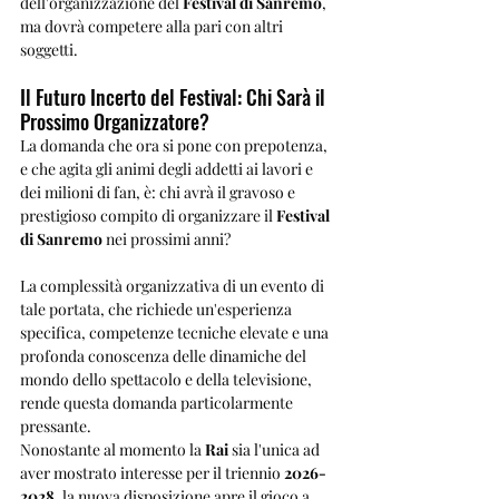
dell'organizzazione del 
Festival di Sanremo
, 
ma dovrà competere alla pari con altri 
soggetti.
Il Futuro Incerto del Festival: Chi Sarà il 
Prossimo Organizzatore?
La domanda che ora si pone con prepotenza, 
e che agita gli animi degli addetti ai lavori e 
dei milioni di fan, è: chi avrà il gravoso e 
prestigioso compito di organizzare il 
Festival 
di Sanremo
 nei prossimi anni? 
La complessità organizzativa di un evento di 
tale portata, che richiede un'esperienza 
specifica, competenze tecniche elevate e una 
profonda conoscenza delle dinamiche del 
mondo dello spettacolo e della televisione, 
rende questa domanda particolarmente 
pressante.
Nonostante al momento la 
Rai
 sia l'unica ad 
aver mostrato interesse per il triennio 
2026-
2028
, la nuova disposizione apre il gioco a 