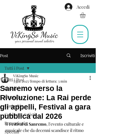
Accedi
Post
Iscriviti
Tutti i Post
ViKingSo Music
Tutti i Post
3 giu 2025
Tempo di lettura: 3 min
Sanremo verso la
Gossip
Rivoluzione: La Rai perde
Biografie
gli appelli, Festival a gara
Curiosità
Guide per Artisti
pubblica dal 2026
Recensioni
Il 
Festival di Sanremo
, l'evento culturale e 
musicale che da decenni scandisce il ritmo 
Speciali