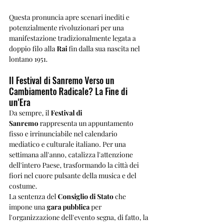
Questa pronuncia apre scenari inediti e 
potenzialmente rivoluzionari per una 
manifestazione tradizionalmente legata a 
doppio filo alla 
Rai
 fin dalla sua nascita nel 
lontano 1951.
Il Festival di Sanremo Verso un 
Cambiamento Radicale? La Fine di 
un'Era
Da sempre, il 
Festival di 
Sanremo
 rappresenta un appuntamento 
fisso e irrinunciabile nel calendario 
mediatico e culturale italiano. Per una 
settimana all'anno, catalizza l'attenzione 
dell'intero Paese, trasformando la città dei 
fiori nel cuore pulsante della musica e del 
costume. 
La sentenza del 
Consiglio di Stato
 che 
impone una 
gara pubblica
 per 
l'organizzazione dell'evento segna, di fatto, la 