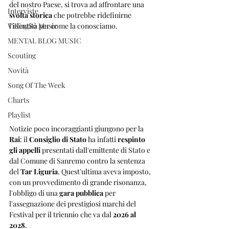
del nostro Paese, si trova ad affrontare una 
Interviste
svolta storica
 che potrebbe ridefinirne 
ViKingSo Music
l'identità per come la conosciamo. 
MENTAL BLOG MUSIC
Scouting
Novità
Song Of The Week
Charts
Playlist
Notizie poco incoraggianti giungono per la 
Rai
: il 
Consiglio di Stato
 ha infatti 
respinto 
gli appelli
 presentati dall'emittente di Stato e 
dal Comune di Sanremo contro la sentenza 
del 
Tar Liguria
. Quest'ultima aveva imposto, 
con un provvedimento di grande risonanza, 
l'obbligo di una 
gara pubblica
 per 
l'assegnazione dei prestigiosi marchi del 
Festival per il triennio che va dal 
2026 al 
2028
. 