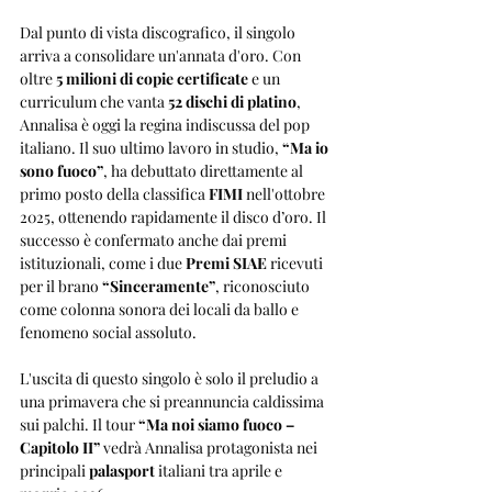
Dal punto di vista discografico, il singolo 
arriva a consolidare un'annata d'oro. Con 
oltre 
5 milioni di copie certificate
 e un 
curriculum che vanta 
52 dischi di platino
, 
Annalisa è oggi la regina indiscussa del pop 
italiano. Il suo ultimo lavoro in studio, 
“Ma io 
sono fuoco”
, ha debuttato direttamente al 
primo posto della classifica 
FIMI
 nell'ottobre 
2025, ottenendo rapidamente il disco d’oro. Il 
successo è confermato anche dai premi 
istituzionali, come i due 
Premi SIAE
 ricevuti 
per il brano 
“Sinceramente”
, riconosciuto 
come colonna sonora dei locali da ballo e 
fenomeno social assoluto.
L'uscita di questo singolo è solo il preludio a 
una primavera che si preannuncia caldissima 
sui palchi. Il tour 
“Ma noi siamo fuoco – 
Capitolo II”
 vedrà Annalisa protagonista nei 
principali 
palasport
 italiani tra aprile e 