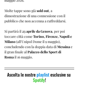
maggio 2026. 
Molte tappe sono già 
sold out
, a 
dimostrazione di una connessione con il 
pubblico che non accenna a raffreddarsi. 
Si partirà il 
23 aprile da Genova
, per poi 
toccare città come 
Torino, Firenze, Napoli e 
Milano
 (all'Unipol Dome il 9 maggio), 
concludendo con la doppia data di 
Messina
 e 
il gran finale al 
Palazzo dello Sport di 
Roma
 il 16 maggio.
Ascolta le nostre 
playlist 
esclusive su 
Spotify
!