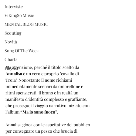
Interviste
ViKingSo Music
MENTAL BLOG MUSIC
Scouting
Novità
Song Of The Week
Charts
Ma attenzione, perché il titolo scelto da 
Playlist
Annalisa
 è un vero e proprio "cavallo di 
Troia". Nonostante il nome richiami 
immediatamente scenari da ombrellone e 
ritmi spensierati, il brano è in realtà un 
manifesto d’identità complesso e graffiante, 
che prosegue il viaggio narrativo iniziato con 
l’album 
“Ma io sono fuoco”
. 
Annalisa gioca con le aspettative del pubblico 
per consegnare un pezzo che brucia di 