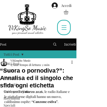
Accedi
Post
Iscriviti
Tutti i Post
ViKingSo Music
Tutti i Post
17 mar
Tempo di lettura: 2 min
“Suora o pornodiva?”:
Gossip
Annalisa ed il singolo che
Biografie
sfida ogni etichetta
Curiosità
Guide per Artisti
Da venerdì 
13 marzo 2026
, le radio italiane e 
le piattaforme digitali hanno un nuovo, 
Recensioni
caldissimo ospite: 
“Canzone estiva”
. 
Speciali