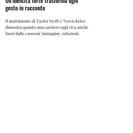
Un’identità forte trasforma ogni 
gesto in racconto
Il matrimonio di Taylor Swift e Travis Kelce 
dimostra quanto una carriera oggi viva anche 
fuori dalle canzoni: immagine, relazioni, 
estetica, scelte pubbliche e controllo della 
narrazione diventano parte del progetto 
artistico.
Se sei un cantante, una band o un progetto 
musicale emergente, 
ViKingSo Music
 ti aiuta 
a presentare la tua musica in modo più 
professionale attraverso scouting, contenuti 
editoriali, playlist e promozione trasparente.
Invia brano
Scopri come funziona
Riproduzione riservata © 2026 - ViKingSo 