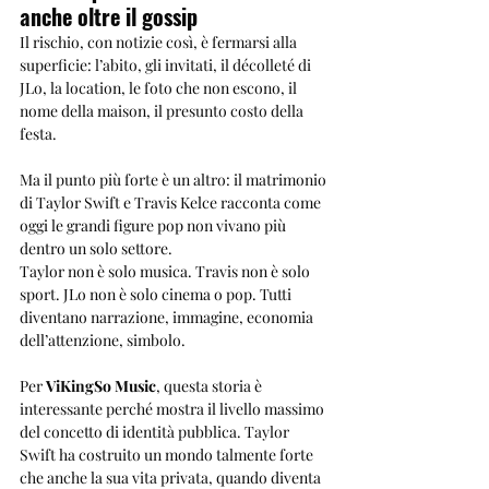
anche oltre il gossip
Il rischio, con notizie così, è fermarsi alla 
superficie: l’abito, gli invitati, il décolleté di 
JLo, la location, le foto che non escono, il 
nome della maison, il presunto costo della 
festa.
Ma il punto più forte è un altro: il matrimonio 
di Taylor Swift e Travis Kelce racconta come 
oggi le grandi figure pop non vivano più 
dentro un solo settore.
Taylor non è solo musica. Travis non è solo 
sport. JLo non è solo cinema o pop. Tutti 
diventano narrazione, immagine, economia 
dell’attenzione, simbolo.
Per 
ViKingSo Music
, questa storia è 
interessante perché mostra il livello massimo 
del concetto di identità pubblica. Taylor 
Swift ha costruito un mondo talmente forte 
che anche la sua vita privata, quando diventa 