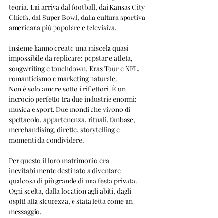
teoria. Lui arriva dal football, dai Kansas City 
Chiefs, dal Super Bowl, dalla cultura sportiva 
americana più popolare e televisiva.
Insieme hanno creato una miscela quasi 
impossibile da replicare: popstar e atleta, 
songwriting e touchdown, Eras Tour e NFL, 
romanticismo e marketing naturale.
Non è solo amore sotto i riflettori. È un 
incrocio perfetto tra due industrie enormi: 
musica e sport. Due mondi che vivono di 
spettacolo, appartenenza, rituali, fanbase, 
merchandising, dirette, storytelling e 
momenti da condividere.
Per questo il loro matrimonio era 
inevitabilmente destinato a diventare 
qualcosa di più grande di una festa privata. 
Ogni scelta, dalla location agli abiti, dagli 
ospiti alla sicurezza, è stata letta come un 
messaggio.