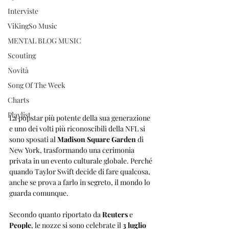
Interviste
ViKingSo Music
MENTAL BLOG MUSIC
Scouting
Novità
Song Of The Week
Charts
Playlist
La popstar più potente della sua generazione 
e uno dei volti più riconoscibili della NFL si 
sono sposati al 
Madison Square Garden
 di 
New York, trasformando una cerimonia 
privata in un evento culturale globale. Perché 
quando Taylor Swift decide di fare qualcosa, 
anche se prova a farlo in segreto, il mondo lo 
guarda comunque.
Secondo quanto riportato da 
Reuters
 e 
People
, le nozze si sono celebrate il 
3 luglio 