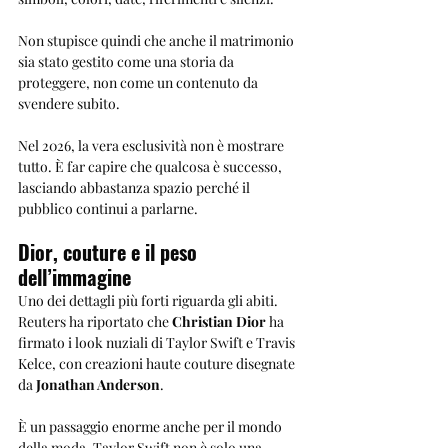
Non stupisce quindi che anche il matrimonio 
sia stato gestito come una storia da 
proteggere, non come un contenuto da 
svendere subito.
Nel 2026, la vera esclusività non è mostrare 
tutto. È far capire che qualcosa è successo, 
lasciando abbastanza spazio perché il 
pubblico continui a parlarne.
Dior, couture e il peso 
dell’immagine
Uno dei dettagli più forti riguarda gli abiti. 
Reuters ha riportato che 
Christian Dior
 ha 
firmato i look nuziali di Taylor Swift e Travis 
Kelce, con creazioni haute couture disegnate 
da 
Jonathan Anderson
.
È un passaggio enorme anche per il mondo 
della moda. Taylor Swift non è solo una 