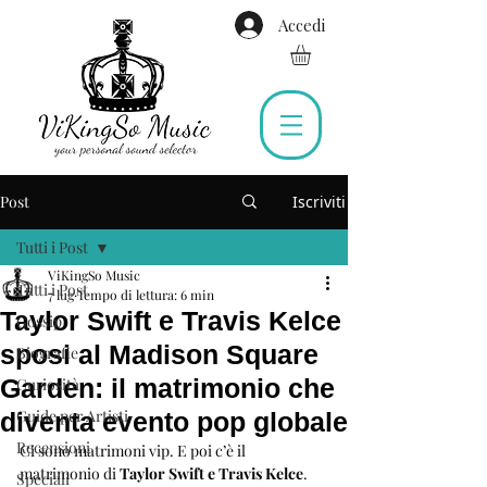
Accedi
Post
Iscriviti
Tutti i Post
ViKingSo Music
Tutti i Post
7 lug
Tempo di lettura: 6 min
Taylor Swift e Travis Kelce
Gossip
sposi al Madison Square
Biografie
Garden: il matrimonio che
Curiosità
Guide per Artisti
diventa evento pop globale
Recensioni
Ci sono matrimoni vip. E poi c’è il 
matrimonio di 
Taylor Swift e Travis Kelce
.
Speciali