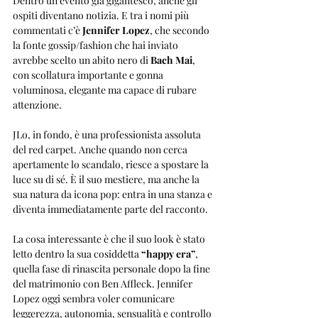
Dentro un evento già gigantesco, anche gli 
ospiti diventano notizia. E tra i nomi più 
commentati c’è 
Jennifer Lopez
, che secondo 
la fonte gossip/fashion che hai inviato 
avrebbe scelto un abito nero di 
Bach Mai
, 
con scollatura importante e gonna 
voluminosa, elegante ma capace di rubare 
attenzione.
JLo, in fondo, è una professionista assoluta 
del red carpet. Anche quando non cerca 
apertamente lo scandalo, riesce a spostare la 
luce su di sé. È il suo mestiere, ma anche la 
sua natura da icona pop: entra in una stanza e 
diventa immediatamente parte del racconto.
La cosa interessante è che il suo look è stato 
letto dentro la sua cosiddetta 
“happy era”
, 
quella fase di rinascita personale dopo la fine 
del matrimonio con Ben Affleck. Jennifer 
Lopez oggi sembra voler comunicare 
leggerezza, autonomia, sensualità e controllo 