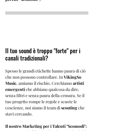
Il tuo sound è troppo "forte" per i 
canali tradizionali?
Spesso le grandi etichette hanno paura di ciò 
che non possono controllare. In 
ViKingSo 
Music
, amiamo il rischio. Cerchiamo 
artisti 
emergenti
 che abbiano qualcosa da dire, 
senza filtri e senza paura della censura. Se il 
tuo progetto rompe le regole e scuote le 
coscienze, noi siamo il team di 
scouting
 che 
stavi cercando.
Il nostro Marketing per i Talenti "Scomodi":