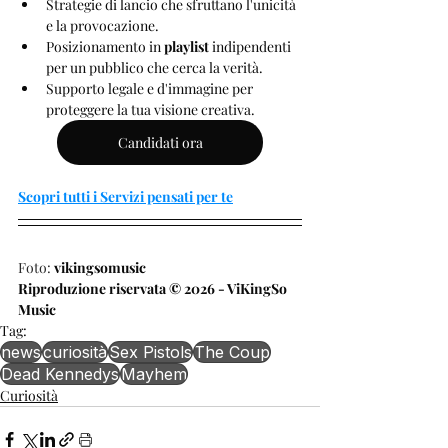
Strategie di lancio che sfruttano l'unicità 
e la provocazione.
Posizionamento in 
playlist
 indipendenti 
per un pubblico che cerca la verità.
Supporto legale e d'immagine per 
proteggere la tua visione creativa.
Candidati ora
Scopri tutti i Servizi pensati per te
Foto: 
vikingsomusic
Riproduzione riservata © 2026 - ViKingSo 
Music
Tag:
news
curiosità
Sex Pistols
The Coup
Dead Kennedys
Mayhem
Curiosità