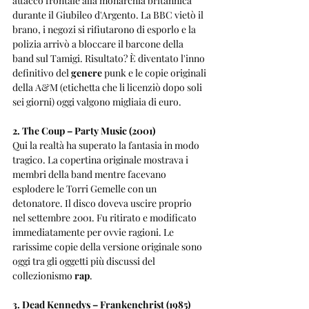
attacco frontale alla monarchia britannica 
durante il Giubileo d'Argento. La BBC vietò il 
brano, i negozi si rifiutarono di esporlo e la 
polizia arrivò a bloccare il barcone della 
band sul Tamigi. Risultato? È diventato l'inno 
definitivo del 
genere
 punk e le copie originali 
della A&M (etichetta che li licenziò dopo soli 
sei giorni) oggi valgono migliaia di euro.
2. The Coup – Party Music (2001)
Qui la realtà ha superato la fantasia in modo 
tragico. La copertina originale mostrava i 
membri della band mentre facevano 
esplodere le Torri Gemelle con un 
detonatore. Il disco doveva uscire proprio 
nel settembre 2001. Fu ritirato e modificato 
immediatamente per ovvie ragioni. Le 
rarissime copie della versione originale sono 
oggi tra gli oggetti più discussi del 
collezionismo 
rap
.
3. Dead Kennedys – Frankenchrist (1985)