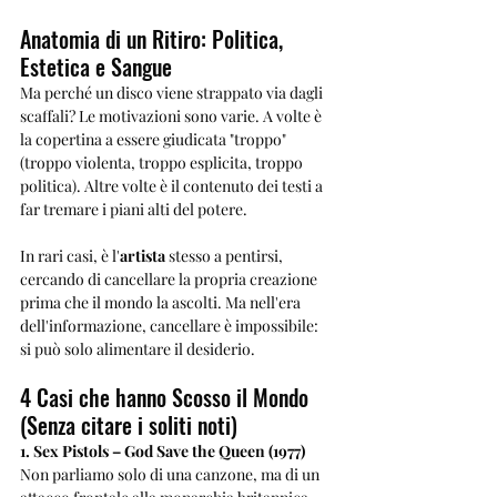
Anatomia di un Ritiro: Politica, 
Estetica e Sangue
Ma perché un disco viene strappato via dagli 
scaffali? Le motivazioni sono varie. A volte è 
la copertina a essere giudicata "troppo" 
(troppo violenta, troppo esplicita, troppo 
politica). Altre volte è il contenuto dei testi a 
far tremare i piani alti del potere. 
In rari casi, è l'
artista
 stesso a pentirsi, 
cercando di cancellare la propria creazione 
prima che il mondo la ascolti. Ma nell'era 
dell'informazione, cancellare è impossibile: 
si può solo alimentare il desiderio.
4 Casi che hanno Scosso il Mondo 
(Senza citare i soliti noti)
1. Sex Pistols – God Save the Queen (1977)
Non parliamo solo di una canzone, ma di un 