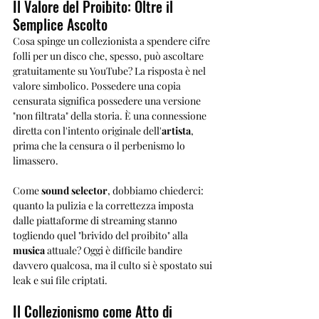
Il Valore del Proibito: Oltre il 
Semplice Ascolto
Cosa spinge un collezionista a spendere cifre 
folli per un disco che, spesso, può ascoltare 
gratuitamente su YouTube? La risposta è nel 
valore simbolico. Possedere una copia 
censurata significa possedere una versione 
"non filtrata" della storia. È una connessione 
diretta con l'intento originale dell'
artista
, 
prima che la censura o il perbenismo lo 
limassero.
Come 
sound selector
, dobbiamo chiederci: 
quanto la pulizia e la correttezza imposta 
dalle piattaforme di streaming stanno 
togliendo quel "brivido del proibito" alla 
musica
 attuale? Oggi è difficile bandire 
davvero qualcosa, ma il culto si è spostato sui 
leak e sui file criptati.
Il Collezionismo come Atto di 