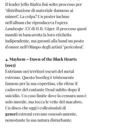
Il leader Jello Biafra finì sotto processo per 
"distribuzione di materiale dannoso ai 
minori". La colpa? Un poster incluso 
nell'album che riproduceva l'opera 
Landscape XX
 di H.R. Giger. Il processo quasi 
mandò in bancarotta la loro etichetta 
indipendente, ma garantì alla band un posto 
d'onore nell'Olimpo degli artisti "pericolosi".
4. Mayhem – Dawn of the Black Hearts 
(1995)
Entriamo nei territori oscuri del metal 
estremo. Questo bootleg è tristemente 
famoso per la sua copertina, che ritrae il 
cadavere del cantante Dead subito dopo il 
suicidio. Un caso limite dove la censura non è 
solo morale, ma tocca le vette del macabro. 
Un disco che oggi i collezionisti di 
generi
 estremi cercano ossessivamente, 
nonostante la sua natura disturbante.