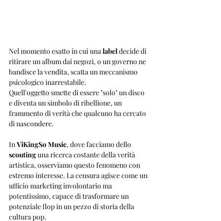
Nel momento esatto in cui una 
label
 decide di 
ritirare un album dai negozi, o un governo ne 
bandisce la vendita, scatta un meccanismo 
psicologico inarrestabile. 
Quell'oggetto smette di essere "solo" un disco 
e diventa un simbolo di ribellione, un 
frammento di verità che qualcuno ha cercato 
di nascondere.
In 
ViKingSo Music
, dove facciamo dello 
scouting
 una ricerca costante della verità 
artistica, osserviamo questo fenomeno con 
estremo interesse. La censura agisce come un 
ufficio marketing involontario ma 
potentissimo, capace di trasformare un 
potenziale flop in un pezzo di storia della 
cultura pop.