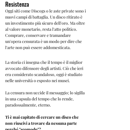
Resistenza
Oggi siti come Discogs o le aste private sono i 
nuovi campi di battaglia. Un disco ritirato è 
un investimento più sicuro dell'oro. Ma oltre 
al valore monetario, resta l'atto politico. 
Comprare, conservare e tramandare 
un'opera censurata è un modo per dire che 
l'arte non può essere addomesticata.
La storia ci insegna che il tempo è il miglior 
avvocato difensore degli artisti. Ciò che ieri 
era considerato scandaloso, oggi è studiato 
nelle università o esposto nei musei. 
La censura non uccide il messaggio; lo sigilla 
in una capsula del tempo che lo rende, 
paradossalmente, eterno.
Ti è mai capitato di cercare un disco che 
non riuscivi a trovare da nessuna parte 
perché "scomodo"? 