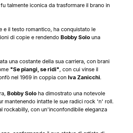
fu talmente iconica da trasformare il brano in 
e il testo romantico, ha conquistato le 
lioni di copie e rendendo 
Bobby Solo
 una 
ta una costante della sua carriera, con brani 
come 
"Se piangi, se ridi"
, con cui vinse il 
ionfò nel 1969 in coppia con 
Iva Zanicchi
.
ra, 
Bobby Solo
 ha dimostrato una notevole 
r mantenendo intatte le sue radici rock 'n' roll. 
al rockabilly, con un'inconfondibile eleganza 