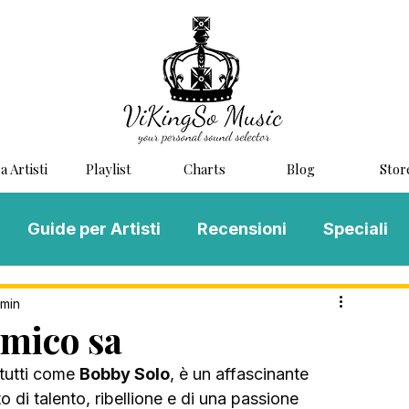
a Artisti
Playlist
Charts
Blog
Stor
Guide per Artisti
Recensioni
Speciali
LOG MUSIC
Scouting
Novità
 min
mico sa
tutti come 
Bobby Solo
, è un affascinante 
o di talento, ribellione e di una passione 