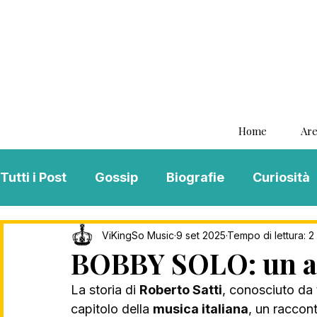
Home
Are
Tutti i Post
Gossip
Biografie
Curiosità
Interviste
ViKingSo Music
MENTAL B
ViKingSo Music
9 set 2025
Tempo di lettura: 2
BOBBY SOLO: un a
La storia di 
Roberto Satti
, conosciuto da 
Song Of The Week
Charts
Playlist
capitolo della 
musica italiana
, un raccont