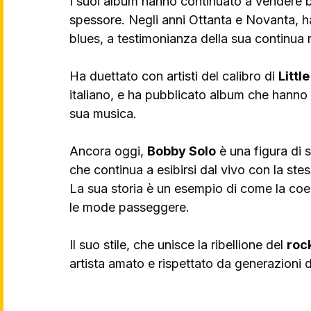
I suoi album hanno continuato a vendere be
spessore. Negli anni Ottanta e Novanta, ha
blues, a testimonianza della sua continua r
Ha duettato con artisti del calibro di 
Littl
italiano, e ha pubblicato album che hanno e
sua musica.
Ancora oggi, 
Bobby Solo
 è una figura di
che continua a esibirsi dal vivo con la ste
La sua storia è un esempio di come la coer
le mode passeggere. 
Il suo stile, che unisce la ribellione del 
rock
artista amato e rispettato da generazioni d