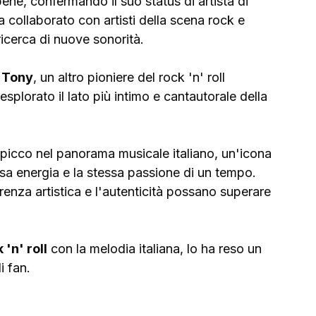
ne, confermando il suo status di artista di 
 collaborato con artisti della scena rock e 
icerca di nuove sonorità. 
e Tony
, un altro pioniere del rock 'n' roll 
splorato il lato più intimo e cantautorale della 
 spicco nel panorama musicale italiano, un'icona 
ssa energia e la stessa passione di un tempo. 
enza artistica e l'autenticità possano superare 
 'n' roll
 con la melodia italiana, lo ha reso un 
i fan.