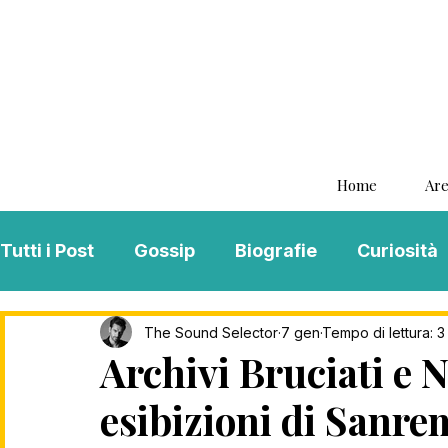
Home
Are
Tutti i Post
Gossip
Biografie
Curiosità
Interviste
ViKingSo Music
MENTAL B
The Sound Selector
7 gen
Tempo di lettura: 3
Archivi Bruciati e 
esibizioni di Sanre
Song Of The Week
Charts
Playlist