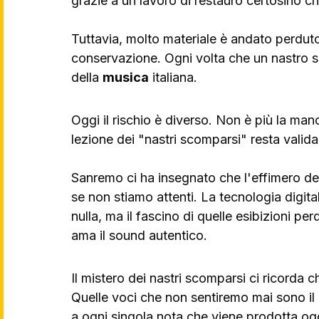
grazie a un lavoro di restauro certosino 
Tuttavia, molto materiale è andato perduto
conservazione. Ogni volta che un nastro 
della 
musica
 italiana.
Oggi il rischio è diverso. Non è più la man
lezione dei "nastri scomparsi" resta valida:
Sanremo ci ha insegnato che l'effimero dell
se non stiamo attenti. La tecnologia digita
nulla, ma il fascino di quelle esibizioni pe
ama il sound autentico.
Il mistero dei nastri scomparsi ci ricorda ch
Quelle voci che non sentiremo mai sono il
a ogni singola nota che viene prodotta og