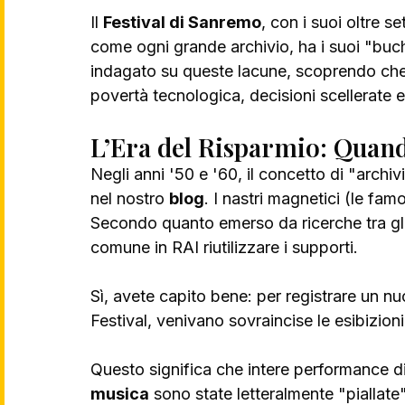
Il 
Festival di Sanremo
, con i suoi oltre s
come ogni grande archivio, ha i suoi "buchi
indagato su queste lacune, scoprendo che d
povertà tecnologica, decisioni scellerate e
L’Era del Risparmio: Quando
Negli anni '50 e '60, il concetto di "archiv
nel nostro 
blog
. I nastri magnetici (le fam
Secondo quanto emerso da ricerche tra gli a
comune in RAI riutilizzare i supporti.
Sì, avete capito bene: per registrare un 
Festival, venivano sovraincise le esibizioni
Questo significa che intere performance di
musica
 sono state letteralmente "piallate"