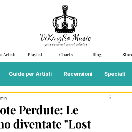
a Artisti
Playlist
Charts
Blog
Stor
Guide per Artisti
Recensioni
Speciali
LOG MUSIC
Scouting
Novità
 min
Note Perdute: Le
mo diventate "Lost