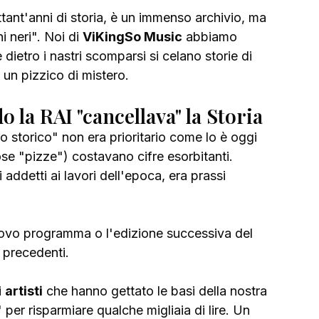
ettant'anni di storia, è un immenso archivio, ma 
 neri". Noi di 
ViKingSo Music
 abbiamo 
ietro i nastri scomparsi si celano storie di 
 un pizzico di mistero.
 la RAI "cancellava" la Storia
io storico" non era prioritario come lo è oggi 
ose "pizze") costavano cifre esorbitanti. 
ddetti ai lavori dell'epoca, era prassi 
nuovo programma o l'edizione successiva del 
 precedenti. 
 
artisti
 che hanno gettato le basi della nostra 
 per risparmiare qualche migliaia di lire. Un 