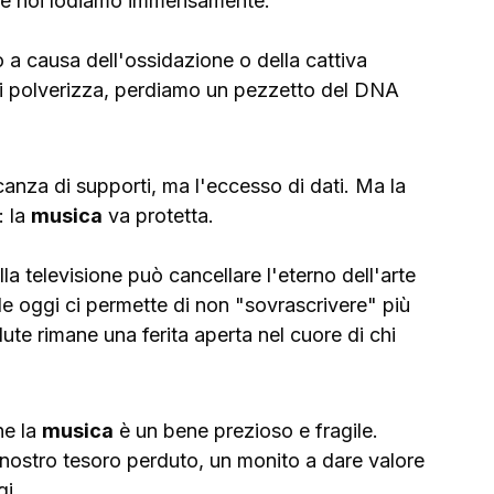
che noi lodiamo immensamente. 
 a causa dell'ossidazione o della cattiva 
si polverizza, perdiamo un pezzetto del DNA 
canza di supporti, ma l'eccesso di dati. Ma la 
 la 
musica
 va protetta.
a televisione può cancellare l'eterno dell'arte 
le oggi ci permette di non "sovrascrivere" più 
rdute rimane una ferita aperta nel cuore di chi 
e la 
musica
 è un bene prezioso e fragile. 
 nostro tesoro perduto, un monito a dare valore 
gi.