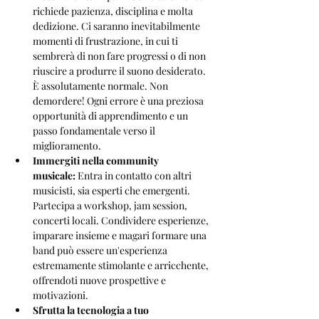
richiede pazienza, disciplina e molta 
dedizione. Ci saranno inevitabilmente 
momenti di frustrazione, in cui ti 
sembrerà di non fare progressi o di non 
riuscire a produrre il suono desiderato. 
È assolutamente normale. Non 
demordere! Ogni errore è una preziosa 
opportunità di apprendimento e un 
passo fondamentale verso il 
miglioramento.
Immergiti nella community 
musicale:
 Entra in contatto con altri 
musicisti, sia esperti che emergenti. 
Partecipa a workshop, jam session, 
concerti locali. Condividere esperienze, 
imparare insieme e magari formare una 
band può essere un'esperienza 
estremamente stimolante e arricchente, 
offrendoti nuove prospettive e 
motivazioni.
Sfrutta la tecnologia a tuo 