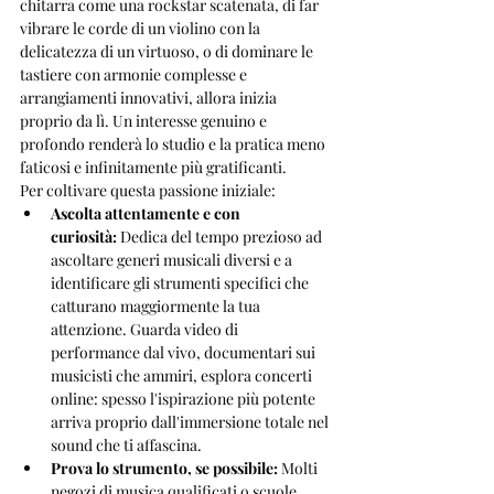
chitarra come una rockstar scatenata, di far 
vibrare le corde di un violino con la 
delicatezza di un virtuoso, o di dominare le 
tastiere con armonie complesse e 
arrangiamenti innovativi, allora inizia 
proprio da lì. Un interesse genuino e 
profondo renderà lo studio e la pratica meno 
faticosi e infinitamente più gratificanti.
Per coltivare questa passione iniziale:
Ascolta attentamente e con 
curiosità:
 Dedica del tempo prezioso ad 
ascoltare generi musicali diversi e a 
identificare gli strumenti specifici che 
catturano maggiormente la tua 
attenzione. Guarda video di 
performance dal vivo, documentari sui 
musicisti che ammiri, esplora concerti 
online: spesso l'ispirazione più potente 
arriva proprio dall'immersione totale nel 
sound che ti affascina.
Prova lo strumento, se possibile:
 Molti 
negozi di musica qualificati o scuole 