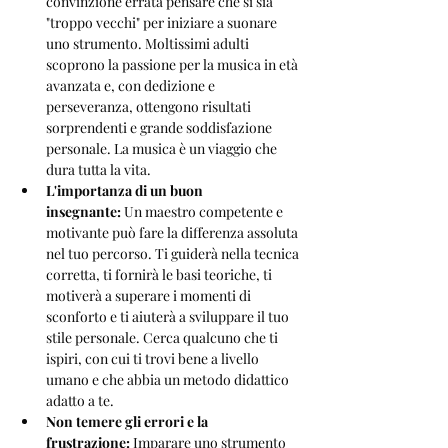
convinzione errata pensare che si sia 
"troppo vecchi" per iniziare a suonare 
uno strumento. Moltissimi adulti 
scoprono la passione per la musica in età 
avanzata e, con dedizione e 
perseveranza, ottengono risultati 
sorprendenti e grande soddisfazione 
personale. La musica è un viaggio che 
dura tutta la vita.
L'importanza di un buon 
insegnante:
 Un maestro competente e 
motivante può fare la differenza assoluta 
nel tuo percorso. Ti guiderà nella tecnica 
corretta, ti fornirà le basi teoriche, ti 
motiverà a superare i momenti di 
sconforto e ti aiuterà a sviluppare il tuo 
stile personale. Cerca qualcuno che ti 
ispiri, con cui ti trovi bene a livello 
umano e che abbia un metodo didattico 
adatto a te.
Non temere gli errori e la 
frustrazione:
 Imparare uno strumento 