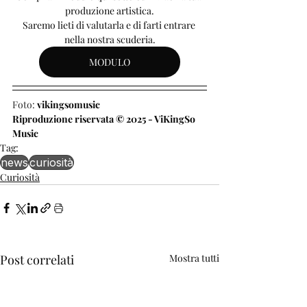
produzione artistica.
Saremo lieti di valutarla e di farti entrare 
nella nostra scuderia.
MODULO
Foto: 
vikingsomusic
Riproduzione riservata © 2025 - ViKingSo 
Music
Tag:
news
curiosità
Curiosità
Post correlati
Mostra tutti