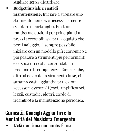
studiare senza disturbare.
Budget iniziale e costi di 
manutenzione:
 Iniziare a suonare uno 
strumento non deve necessariamente 
svuotare il portafoglio. Esistono 
moltissime opzioni per principianti a 
prezzi accessibili, sia per l'acquisto che 
per il noleggio. È sempre possibile 
iniziare con un modello più economico e 
poi passare a strumenti più performanti 
e costosi una volta consolidata la 
passione e le competenze. Ricorda che, 
oltre al costo dello strumento in sé, ci 
saranno costi aggiuntivi per lezioni, 
accessori essenziali (cavi, amplificatori, 
leggii, custodie, plettri, corde di 
ricambio) e la manutenzione periodica.
Curiosità, Consigli Aggiuntivi e la 
Mentalità del Musicista Emergente
L'età non è mai un limite:
 È una 