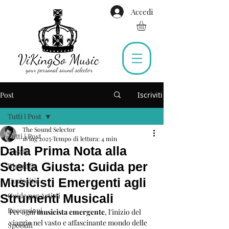
Accedi
Post
Iscriviti
Tutti i Post
The Sound Selector
Tutti i Post
18 lug 2025
Tempo di lettura: 4 min
Dalla Prima Nota alla
Gossip
Scelta Giusta: Guida per
Biografie
Musicisti Emergenti agli
Curiosità
Guide per Artisti
Strumenti Musicali
Recensioni
Per ogni 
musicista emergente
, l'inizio del 
viaggio nel vasto e affascinante mondo delle 
Speciali