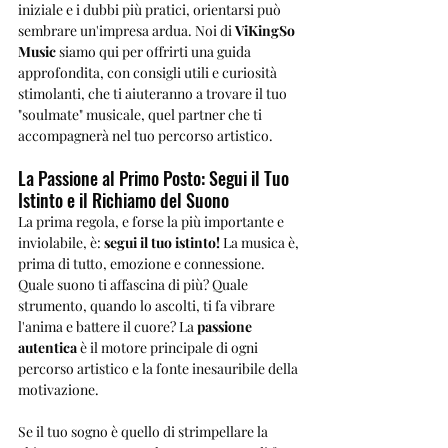
iniziale e i dubbi più pratici, orientarsi può 
sembrare un'impresa ardua. Noi di 
ViKingSo 
Music
 siamo qui per offrirti una guida 
approfondita, con consigli utili e curiosità 
stimolanti, che ti aiuteranno a trovare il tuo 
"soulmate" musicale, quel partner che ti 
accompagnerà nel tuo percorso artistico.
La Passione al Primo Posto: Segui il Tuo 
Istinto e il Richiamo del Suono
La prima regola, e forse la più importante e 
inviolabile, è: 
segui il tuo istinto!
 La musica è, 
prima di tutto, emozione e connessione. 
Quale suono ti affascina di più? Quale 
strumento, quando lo ascolti, ti fa vibrare 
l'anima e battere il cuore? La 
passione 
autentica
 è il motore principale di ogni 
percorso artistico e la fonte inesauribile della 
motivazione. 
Se il tuo sogno è quello di strimpellare la 