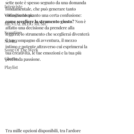
sette note è spesso segnato da una domanda 
Interviste
fondamentale, che può generare tanto 
ViKingSo Music
entusiasmo quanto una certa confusione: 
come scegliere lo strumento giusto?
 Non è 
MENTAL BLOG MUSIC
affatto una decisione da prendere alla 
Scouting
leggera; lo strumento che sceglierai diventerà 
il tuo compagno di avventura, il mezzo 
Novità
intimo e potente attraverso cui esprimerai la 
Song Of The Week
tua creatività, le tue emozioni e la tua più 
Charts
profonda passione. 
Playlist
Tra mille opzioni disponibili, tra l'ardore 