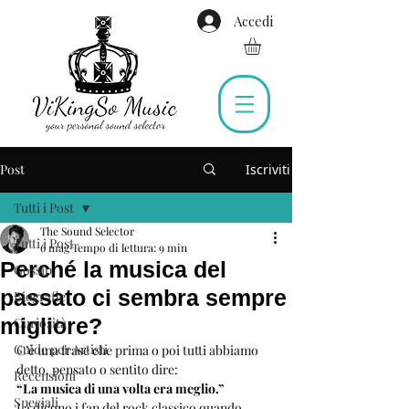
Accedi
Post
Iscriviti
Tutti i Post
The Sound Selector
Tutti i Post
6 mag
Tempo di lettura: 9 min
Perché la musica del
Gossip
passato ci sembra sempre
Biografie
migliore?
Curiosità
Guide per Artisti
C’è una frase che prima o poi tutti abbiamo 
detto, pensato o sentito dire: 
Recensioni
“La musica di una volta era meglio.”
Speciali
La dicono i fan del rock classico quando 