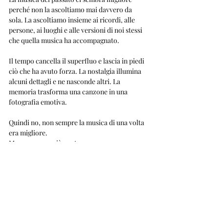
perché non la ascoltiamo mai davvero da 
sola. La ascoltiamo insieme ai ricordi, alle 
persone, ai luoghi e alle versioni di noi stessi 
che quella musica ha accompagnato.
Il tempo cancella il superfluo e lascia in piedi 
ciò che ha avuto forza. La nostalgia illumina 
alcuni dettagli e ne nasconde altri. La 
memoria trasforma una canzone in una 
fotografia emotiva.
Quindi no, non sempre la musica di una volta 
era migliore.
Ma spesso era più nostra.
E quando una canzone diventa nostra, 
nessuna novità potrà davvero competere ad 
armi pari.
E tu che ne pensi?
La musica del passato era davvero migliore o 
siamo noi a ricordarla così? Scrivi nei 