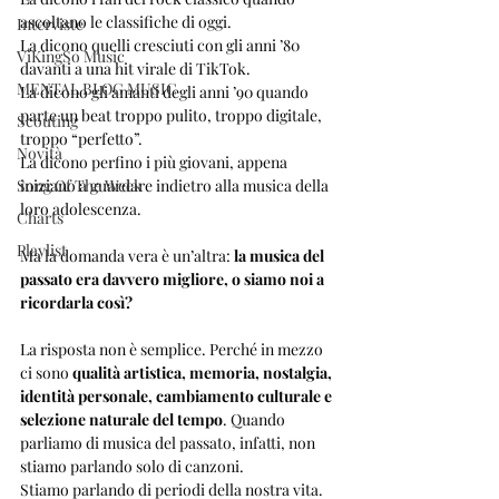
ascoltano le classifiche di oggi. 
Interviste
La dicono quelli cresciuti con gli anni ’80 
ViKingSo Music
davanti a una hit virale di TikTok.
MENTAL BLOG MUSIC
La dicono gli amanti degli anni ’90 quando 
parte un beat troppo pulito, troppo digitale, 
Scouting
troppo “perfetto”.
Novità
La dicono perfino i più giovani, appena 
Song Of The Week
iniziano a guardare indietro alla musica della 
loro adolescenza.
Charts
Playlist
Ma la domanda vera è un’altra: 
la musica del 
passato era davvero migliore, o siamo noi a 
ricordarla così?
La risposta non è semplice. Perché in mezzo 
ci sono 
qualità artistica, memoria, nostalgia, 
identità personale, cambiamento culturale e 
selezione naturale del tempo
. Quando 
parliamo di musica del passato, infatti, non 
stiamo parlando solo di canzoni. 
Stiamo parlando di periodi della nostra vita.