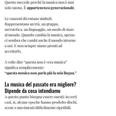
Questo succede perché la musica non è mai 
solo suono. È 
appartenenza generazionale
.
Le canzoni diventano simboli. 
Rappresentano un’età, un gruppo, 
un’estetica, un linguaggio, un modo di stare 
al mondo. Quando cambia la musica, spesso 
ci sembra che cambi anche il mondo intorno 
a noi. E non sempre siamo pronti ad 
accettarlo.
A volte dire “questa non è vera musica” 
significa semplicemente:
“questa musica non parla più la mia lingua.”
La musica del passato era migliore? 
Dipende da cosa intendiamo
A questo punto bisogna essere onesti: in certi 
casi, sì, alcune epoche hanno prodotto dischi, 
scene e movimenti difficilmente ripetibili.