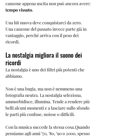
canzone appena uscita non può ancora avere: 
tempo vissuto
.
Una hit nuova deve conquistarci da zero.
Una canzone del passato invece parte già in 
vantaggio, perché arriva con il peso dei 
ricordi.
La nostalgia migliora il suono dei 
ricordi
La nostalgia è uno dei filtri più potenti che 
abbiamo.
Non è una bugia, ma non è nemmeno una 
fotografia neutra. La nostalgia seleziona, 
ammorbidisce, illumina. Tende a rendere più 
belli alcuni momenti e a lasciare sullo sfondo 
le parti più confuse, noiose o difficili.
Con la musica succede la stessa cosa.Quando 
pensiamo agli anni ’70, ’80, ’90 o 2000, spesso 