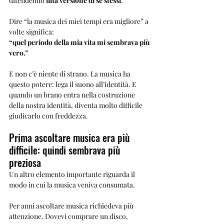
difendendo 
una versione di sé stessi
.
Dire “la musica dei miei tempi era migliore” a 
volte significa:
“quel periodo della mia vita mi sembrava più 
vero.”
E non c’è niente di strano. La musica ha 
questo potere: lega il suono all’identità. E 
quando un brano entra nella costruzione 
della nostra identità, diventa molto difficile 
giudicarlo con freddezza.
Prima ascoltare musica era più 
difficile: quindi sembrava più 
preziosa
Un altro elemento importante riguarda il 
modo in cui la musica veniva consumata.
Per anni ascoltare musica richiedeva più 
attenzione. Dovevi comprare un disco, 