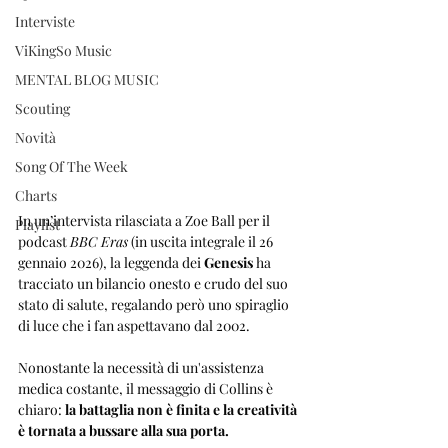
Interviste
ViKingSo Music
MENTAL BLOG MUSIC
Scouting
Novità
Song Of The Week
Charts
In un’intervista rilasciata a Zoe Ball per il 
Playlist
podcast 
BBC Eras
 (in uscita integrale il 26 
gennaio 2026), la leggenda dei 
Genesis
 ha 
tracciato un bilancio onesto e crudo del suo 
stato di salute, regalando però uno spiraglio 
di luce che i fan aspettavano dal 2002.
Nonostante la necessità di un'assistenza 
medica costante, il messaggio di Collins è 
chiaro: 
la battaglia non è finita e la creatività 
è tornata a bussare alla sua porta.