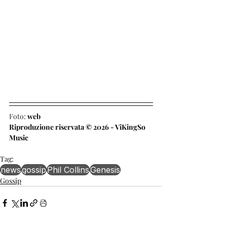
Foto: 
web
Riproduzione riservata © 2026 - ViKingSo 
Music
Tag:
news
gossip
Phil Collins
Genesis
Gossip