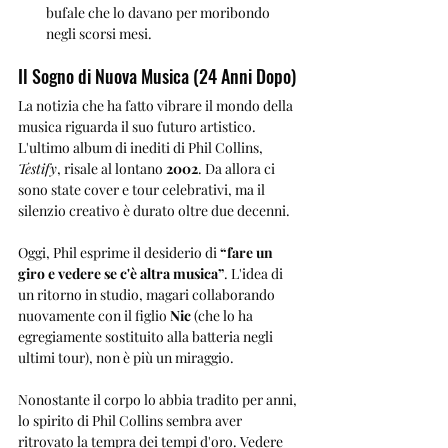
bufale che lo davano per moribondo 
negli scorsi mesi.
Il Sogno di Nuova Musica (24 Anni Dopo)
La notizia che ha fatto vibrare il mondo della 
musica riguarda il suo futuro artistico. 
L'ultimo album di inediti di Phil Collins, 
Testify
, risale al lontano 
2002
. Da allora ci 
sono state cover e tour celebrativi, ma il 
silenzio creativo è durato oltre due decenni.
Oggi, Phil esprime il desiderio di 
“fare un 
giro e vedere se c'è altra musica”
. L'idea di 
un ritorno in studio, magari collaborando 
nuovamente con il figlio 
Nic
 (che lo ha 
egregiamente sostituito alla batteria negli 
ultimi tour), non è più un miraggio.
Nonostante il corpo lo abbia tradito per anni, 
lo spirito di Phil Collins sembra aver 
ritrovato la tempra dei tempi d'oro. Vedere 