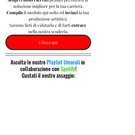
soluzione migliore per la tua carriera.
Compila 
il modulo qui sotto ed 
inviaci 
la tua 
produzione artistica.
Saremo lieti di valutarla e di farti 
entrare 
nella nostra scuderia.
Clicca qui
Ascolta le nostre 
Playlist Umorali
 in 
collaborazione con 
Spotify
!
Gustati il nostro assaggio: