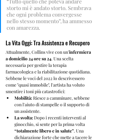
“Tutto quello che poteva andare 
storto mi è andato storto. Sembrava 
che ogni problema convergesse 
nello stesso momento”, ha ammesso 
con amarezza.
La Vita Oggi: Tra Assistenza e Recupero
Attualmente, Collins vive con un’
infermiera 
a domicilio 24 ore su 24
. Una scelta 
necessaria per gestire la terapia 
farmacologica e la riabilitazione quotidiana. 
Sebbene le voci del 2022 lo descrivessero 
come "quasi immobile", l'artista ha voluto 
smentire i toni più catastrofici:
Mobilità:
 Riesce a camminare, sebbene 
con l'aiuto di stampelle o il supporto di 
un assistente.
La svolta:
 Dopo i recenti interventi al 
ginocchio, si sente per la prima volta 
“totalmente libero e in salute”
. Una 
dichiarazione forte che mette a tacere le 