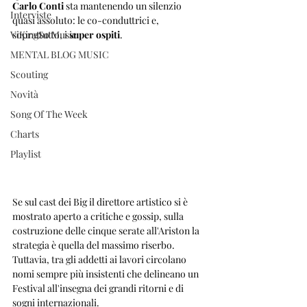
Carlo Conti
 sta mantenendo un silenzio 
Interviste
quasi assoluto: le co-conduttrici e, 
ViKingSo Music
soprattutto, i 
super ospiti
. 
MENTAL BLOG MUSIC
Scouting
Novità
Song Of The Week
Charts
Playlist
Se sul cast dei Big il direttore artistico si è 
mostrato aperto a critiche e gossip, sulla 
costruzione delle cinque serate all'Ariston la 
strategia è quella del massimo riserbo.
Tuttavia, tra gli addetti ai lavori circolano 
nomi sempre più insistenti che delineano un 
Festival all'insegna dei grandi ritorni e di 
sogni internazionali.