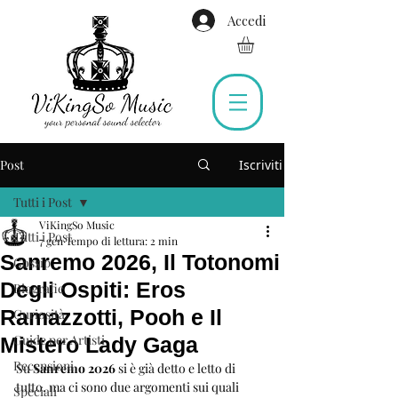
Accedi
Post
Iscriviti
Tutti i Post
ViKingSo Music
Tutti i Post
7 gen
Tempo di lettura: 2 min
Sanremo 2026, Il Totonomi
Gossip
Degli Ospiti: Eros
Biografie
Ramazzotti, Pooh e Il
Curiosità
Guide per Artisti
Mistero Lady Gaga
Recensioni
Su 
Sanremo 2026
 si è già detto e letto di 
tutto, ma ci sono due argomenti sui quali 
Speciali