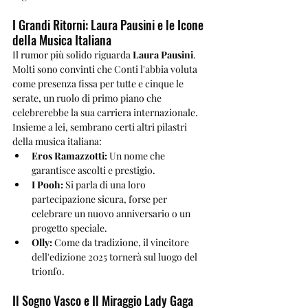
I Grandi Ritorni: Laura Pausini e le Icone 
della Musica Italiana
Il rumor più solido riguarda 
Laura Pausini
. 
Molti sono convinti che Conti l'abbia voluta 
come presenza fissa per tutte e cinque le 
serate, un ruolo di primo piano che 
celebrerebbe la sua carriera internazionale. 
Insieme a lei, sembrano certi altri pilastri 
della musica italiana:
Eros Ramazzotti:
 Un nome che 
garantisce ascolti e prestigio.
I Pooh:
 Si parla di una loro 
partecipazione sicura, forse per 
celebrare un nuovo anniversario o un 
progetto speciale.
Olly:
 Come da tradizione, il vincitore 
dell'edizione 2025 tornerà sul luogo del 
trionfo.
Il Sogno Vasco e Il Miraggio Lady Gaga