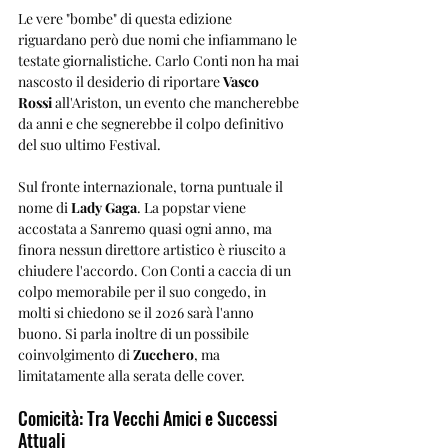
Le vere "bombe" di questa edizione 
riguardano però due nomi che infiammano le 
testate giornalistiche. Carlo Conti non ha mai 
nascosto il desiderio di riportare 
Vasco 
Rossi
 all'Ariston, un evento che mancherebbe 
da anni e che segnerebbe il colpo definitivo 
del suo ultimo Festival.
Sul fronte internazionale, torna puntuale il 
nome di 
Lady Gaga
. La popstar viene 
accostata a Sanremo quasi ogni anno, ma 
finora nessun direttore artistico è riuscito a 
chiudere l'accordo. Con Conti a caccia di un 
colpo memorabile per il suo congedo, in 
molti si chiedono se il 2026 sarà l'anno 
buono. Si parla inoltre di un possibile 
coinvolgimento di 
Zucchero
, ma 
limitatamente alla serata delle cover.
Comicità: Tra Vecchi Amici e Successi 
Attuali