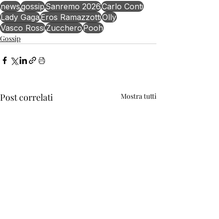
news
gossip
Sanremo 2026
Carlo Conti
Lady Gaga
Eros Ramazzotti
Olly
Vasco Rossi
Zucchero
Pooh
Gossip
Post correlati
Mostra tutti