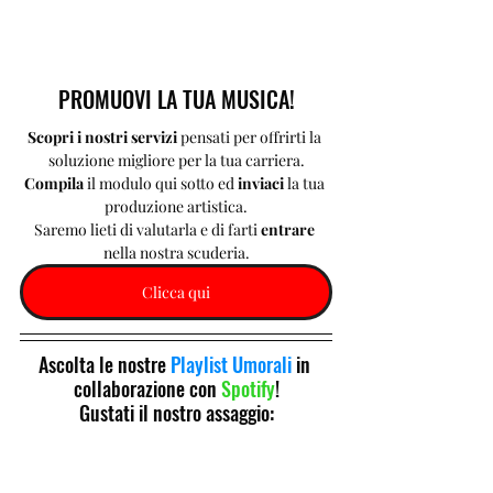
PROMUOVI LA TUA MUSICA!
Scopri i nostri servizi 
pensati per offrirti la 
soluzione migliore per la tua carriera.
Compila 
il modulo qui sotto ed 
inviaci 
la tua 
produzione artistica.
Saremo lieti di valutarla e di farti 
entrare 
nella nostra scuderia.
Clicca qui
Ascolta le nostre 
Playlist Umorali
 in 
collaborazione con 
Spotify
!
Gustati il nostro assaggio: