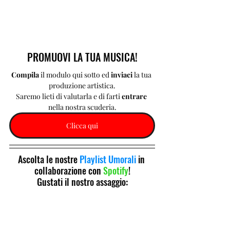
PROMUOVI LA TUA MUSICA!
Compila 
il modulo qui sotto ed 
inviaci 
la tua 
produzione artistica.
Saremo lieti di valutarla e di farti 
entrare 
nella nostra scuderia.
Clicca qui
Ascolta le nostre 
Playlist Umorali
 in 
collaborazione con 
Spotify
!
Gustati il nostro assaggio: