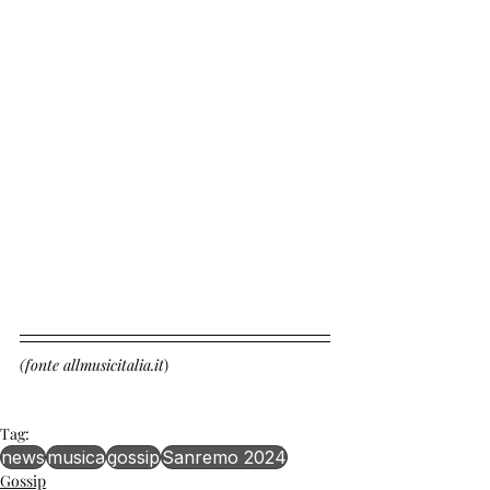
(fonte allmusicitalia.it
)
Tag:
news
musica
gossip
Sanremo 2024
Gossip