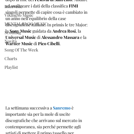
ad analizzare i dati della classifica 
FIMI
Interviste
singoli permette di capire cosa è cambiato in 
ViKingSo Music
un anno nell’equilibrio della case 
MENTAL BLOG MUSIC
discografiche italiane. In primis le tre Major: 
la 
Sony Music
 guidata da 
Andrea Rosi
, la 
Scouting
Universal Music
 di 
Alessandro Massara
 e la 
Novità
Warner Music
 di 
Pico Cibelli
.
Song Of The Week
Charts
Playlist
La settimana successiva a 
Sanremo
 è 
importante sia per la mole di uscite 
discografiche che arrivano sul mercato in 
contemporanea, sia perché permette agli 
artisti di mettere il primo tassello per 