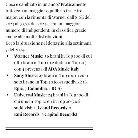
Cosa è cambiato in un anno? Praticamente 
tutto con un maggior equilibrio tra le tre 
major, con la rimonta di Warner dall’8,6% del 
2023 al 30,5% del 2024 e con un maggior 
numero di indipendenti in classifica grazie 
anche alle molte distribuzioni.
Ecco la situazione nel dettaglio alla settimana 
7 del 2024:
Warner Music
: 
36
 brani in Top 100 di cui 
otto brani in Top 10 e dodici in Top 20) 
con 4 presenza di 
ADA Music Italy
Sony Music
: 
27
 brani in Top 100 di cui 1 
solo brano in Top 20 (così suddivisi: 16 
Epic
, 7 
Columbia
. 1 
RCA
)
Universal Music
: 
24
 brani in Top 100 di 
cui uno in Top 10 e 3 in Top 20 (così 
suddivisi: 14 
Island Records
, 7 
Emi Records
, 3 
Capitol Records
)