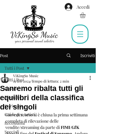
Accedi
Post
Iscriviti
Tutti i Post
ViKingSo Music
Tutti i Post
19 feb 2024
Tempo di lettura: 2 min
Sanremo ribalta tutti gli
Gossip
equilibri della classifica
Biografie
dei singoli
Curiosità
Guide per Artisti
Giovedì scorso si è chiusa la prima settimana 
completa di rilevazione delle 
Recensioni
vendite/streaming da parte di 
FIMI/GfK
Speciali
dopo la fine de
l 
Festival di Sanremo
. Andare 