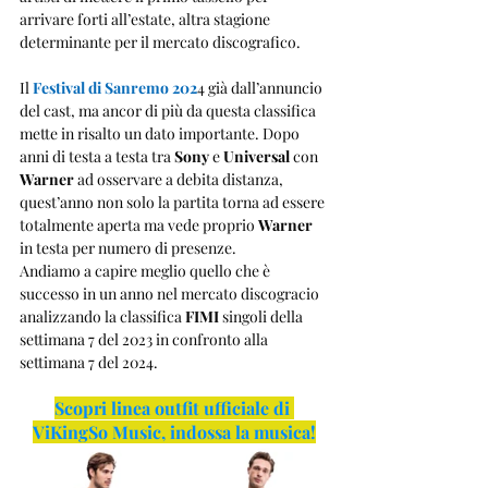
arrivare forti all’estate, altra stagione 
determinante per il mercato discografico.
Il 
Festival di Sanremo 202
4 già dall’annuncio 
del cast, ma ancor di più da questa classifica 
mette in risalto un dato importante. Dopo 
anni di testa a testa tra 
Sony
 e 
Universal
 con 
Warner
 ad osservare a debita distanza, 
quest’anno non solo la partita torna ad essere 
totalmente aperta ma vede proprio 
Warner
in testa per numero di presenze.
Andiamo a capire meglio quello che è 
successo in un anno nel mercato discogracio 
analizzando la classifica 
FIMI
 singoli della 
settimana 7 del 2023 in confronto alla 
settimana 7 del 2024.
Scopri linea outfit ufficiale di 
ViKingSo Music, indossa la musica!