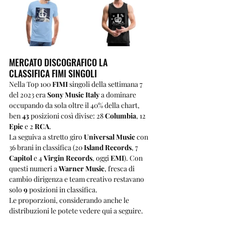
MERCATO DISCOGRAFICO LA 
CLASSIFICA FIMI SINGOLI
Nella Top 100 
FIMI
 singoli della settimana 7 
del 2023 era 
Sony Music Italy
 a dominare 
occupando da sola oltre il 40% della chart, 
ben 
43
 posizioni così divise: 28 
Columbia
, 12 
Epic
 e 2 
RCA
.
La seguiva a stretto giro 
Universal Music
 con 
36 brani in classifica (20 
Island Records
, 7 
Capitol
 e 4 
Virgin Records
, oggi 
EMI
). Con 
questi numeri a 
Warner Music
, fresca di 
cambio dirigenza e team creativo restavano 
solo 
9
 posizioni in classifica.
Le proporzioni, considerando anche le 
distribuzioni le potete vedere qui a seguire.