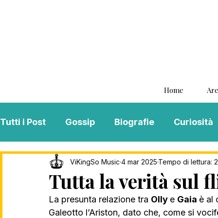
Home
Are
Tutti i Post
Gossip
Biografie
Curiosità
Interviste
ViKingSo Music
MENTAL B
ViKingSo Music
4 mar 2025
Tempo di lettura: 
Tutta la verità sul f
La presunta relazione tra 
Olly 
e 
Gaia 
è al
Song Of The Week
Charts
Playlist
Galeotto l’Ariston, dato che, come si vocif