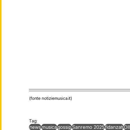
(fonte notiziemusica.it)
Tag:
news
musica
gossip
Sanremo 2025
fidanzati
Ol