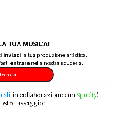
LA TUA MUSICA!
d 
inviaci 
la tua produzione artistica.
arti 
entrare 
nella nostra scuderia.
licca qui
rali
 in collaborazione con 
Spotify
!
nostro assaggio: