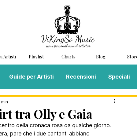
a Artisti
Playlist
Charts
Blog
Stor
Guide per Artisti
Recensioni
Speciali
LOG MUSIC
Scouting
Novità
2 min
lirt tra Olly e Gaia
 centro della cronaca rosa da qualche giorno. 
era, pare che i due cantanti abbiano 