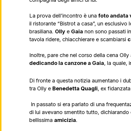
La prova dell’incontro è una 
foto andata 
il ristorante “Bistrot a casa”, un esclusivo
brasiliana. 
Olly
 e 
Gaia
 non sono passati ino
tavola ridere, chiacchierare e scambiarsi 
c
Inoltre, pare che nel corso della cena Olly
dedicando la canzone a Gaia
, la quale,
Di fronte a questa notizia aumentano i dubb
tra Olly e 
Benedetta Quagli
, ex fidanzata
 In passato si era parlato di una frequentazione tra il cantante e l’influencer, ma gli amici 
di lui avevano smentito tutto, dichiarando
bellissima 
amicizia
.