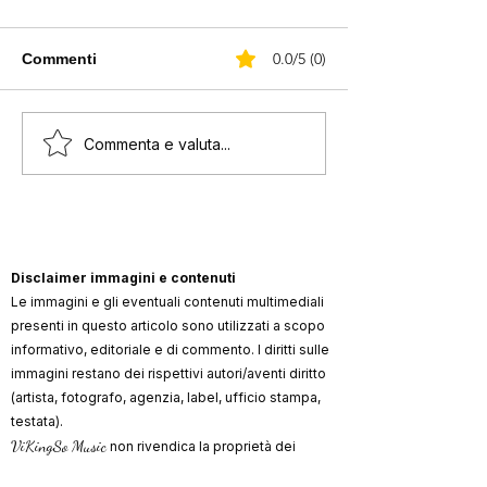
0.0/5 (0)
Commenti
Dimagrita Elettra
Annalisa si è s
Commenta e valuta...
Lamborghini insulti
con un abito sp
dagli haters
Disclaimer immagini e contenuti
Le immagini e gli eventuali contenuti multimediali
presenti in questo articolo sono utilizzati a scopo
informativo, editoriale e di commento. I diritti sulle
immagini restano dei rispettivi autori/aventi diritto
(artista, fotografo, agenzia, label, ufficio stampa,
testata).
ViKingSo Music
non rivendica la proprietà dei
materiali di terzi e, ove possibile, indica la