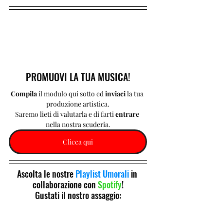
PROMUOVI LA TUA MUSICA!
Compila 
il modulo qui sotto ed 
inviaci 
la tua 
produzione artistica.
Saremo lieti di valutarla e di farti 
entrare 
nella nostra scuderia.
Clicca qui
Ascolta le nostre 
Playlist Umorali
 in 
collaborazione con 
Spotify
!
Gustati il nostro assaggio: