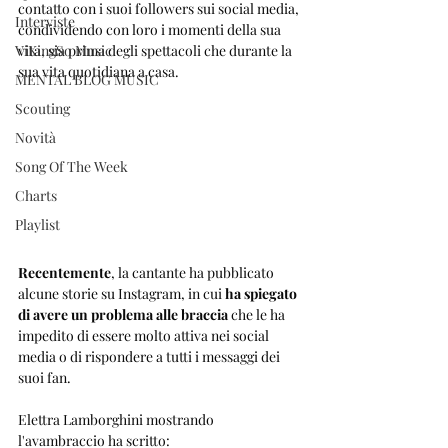
contatto con i suoi followers sui social media, 
Interviste
condividendo con loro i momenti della sua 
ViKingSo Music
vita, sia prima degli spettacoli che durante la 
sua vita quotidiana a casa. 
MENTAL BLOG MUSIC
Scouting
Novità
Song Of The Week
Charts
Playlist
Recentemente
, la cantante ha pubblicato 
alcune storie su Instagram, in cui 
ha spiegato 
di avere un problema alle braccia
 che le ha 
impedito di essere molto attiva nei social 
media o di rispondere a tutti i messaggi dei 
suoi fan.
Elettra Lamborghini mostrando 
l'avambraccio ha scritto: 