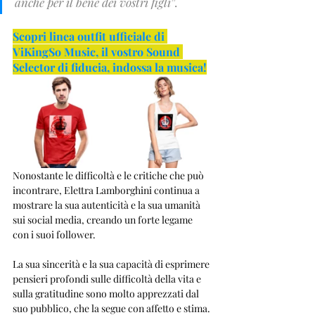
anche per il bene dei vostri figli
”.
Scopri linea outfit ufficiale di 
ViKingSo Music, il vostro Sound 
Selector di fiducia, indossa la musica!
Nonostante le difficoltà e le critiche che può 
incontrare, Elettra Lamborghini continua a 
mostrare la sua autenticità e la sua umanità 
sui social media, creando un forte legame 
con i suoi follower. 
La sua sincerità e la sua capacità di esprimere 
pensieri profondi sulle difficoltà della vita e 
sulla gratitudine sono molto apprezzati dal 
suo pubblico, che la segue con affetto e stima.