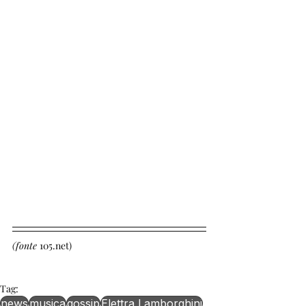
(fonte 
105.net)
Tag:
news
musica
gossip
Elettra Lamborghini