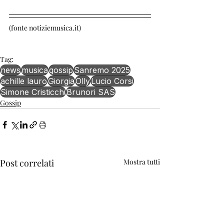
(fonte notiziemusica.it)
Tag:
news
musica
gossip
Sanremo 2025
achille lauro
Giorgia
Olly
Lucio Corsi
Simone Cristicchi
Brunori SAS
Gossip
Post correlati
Mostra tutti