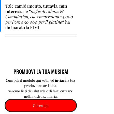
Tale cambiamento, tuttavia, 
non 
interessa
 le “
soglie di Album & 
Compilation, che rimarranno 25.000 
per l’oro e 50.000 per il platino
“, ha 
dichiarato la FIMI.
PROMUOVI LA TUA MUSICA!
Compila 
il modulo qui sotto ed 
inviaci 
la tua 
produzione artistica.
Saremo lieti di valutarla e di farti 
entrare 
nella nostra scuderia.
Clicca qui