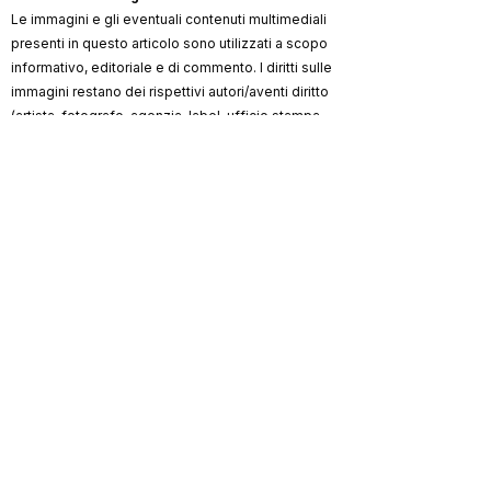
Le immagini e gli eventuali contenuti multimediali
presenti in questo articolo sono utilizzati a scopo
informativo, editoriale e di commento. I diritti sulle
immagini restano dei rispettivi autori/aventi diritto
(artista, fotografo, agenzia, label, ufficio stampa,
testata).
ViKingSo Music
non rivendica la proprietà dei
materiali di terzi e, ove possibile, indica la
fonte/credito. Qualora un contenuto risultasse non
autorizzato o lesivo di diritti, l’avente diritto può
richiederne la rimozione o la correzione dei crediti
scrivendo a
info@vikingsomusic.com
:
provvederemo tempestivamente.
Marchi, loghi e nomi citati appartengono ai
rispettivi proprietari.
ViKingSo
Riproduzione riservata © 2026 –
Music
.