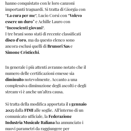
hanno conquistato con le loro canzoni 
importanti traguardi. Si tratta di Giorgia con 
“
La cura per me
“, Lucio Corsi con “
Volevo 
essere un duro
” e Achille Lauro con 
“
Incoscienti giovani
“.
I tre brani sono stati di recente classificati 
disco d’oro
, ma da questo elenco sono 
ancora esclusi quelli di 
Brunori Sas
 e 
Simone Cristicchi
.
In generale i più attenti avranno notato che il 
numero delle certificazioni emesse sia 
diminuito 
notevolmente. Accanto a una 
complessiva diminuzione degli ascolti e degli 
stream vi è anche un’altra causa.
Si tratta della modifica apportata il 
1 gennaio 
2025
 dalla 
FIMI 
alle soglie. All’interno di un 
comunicato ufficiale, la 
Federazione 
Industria Musicale Italiana 
ha annunciato i 
nuovi parametri da raggiungere per 