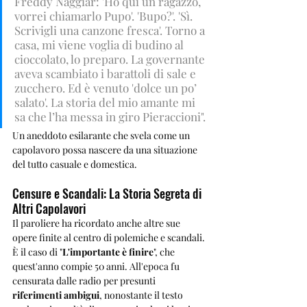
Freddy Naggiar: 'Ho qui un ragazzo, 
vorrei chiamarlo Pupo'. 'Bupo?'. 'Sì. 
Scrivigli una canzone fresca'. Torno a 
casa, mi viene voglia di budino al 
cioccolato, lo preparo. La governante 
aveva scambiato i barattoli di sale e 
zucchero. Ed è venuto 'dolce un po’ 
salato'. La storia del mio amante mi 
sa che l’ha messa in giro Pieraccioni". 
Un aneddoto esilarante che svela come un 
capolavoro possa nascere da una situazione 
del tutto casuale e domestica.
Censure e Scandali: La Storia Segreta di 
Altri Capolavori
Il paroliere ha ricordato anche altre sue 
opere finite al centro di polemiche e scandali. 
È il caso di "
L'importante è finire
", che 
quest'anno compie 50 anni. All'epoca fu 
censurata dalle radio per presunti 
riferimenti ambigui
, nonostante il testo 