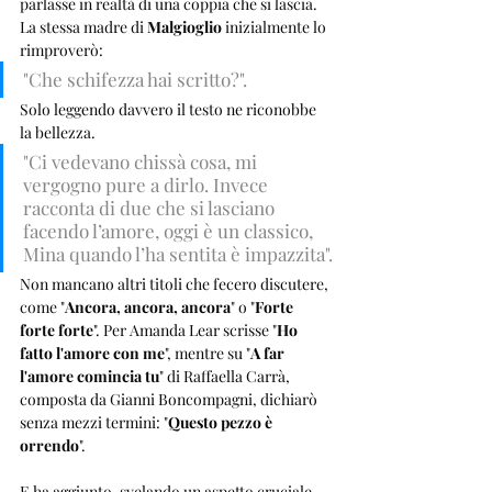
parlasse in realtà di una coppia che si lascia. 
La stessa madre di 
Malgioglio
 inizialmente lo 
rimproverò: 
"Che schifezza hai scritto?". 
Solo leggendo davvero il testo ne riconobbe 
la bellezza. 
"Ci vedevano chissà cosa, mi 
vergogno pure a dirlo. Invece 
racconta di due che si lasciano 
facendo l’amore, oggi è un classico, 
Mina quando l’ha sentita è impazzita".
Non mancano altri titoli che fecero discutere, 
come "
Ancora, ancora, ancora
" o "
Forte 
forte forte
". Per Amanda Lear scrisse "
Ho 
fatto l'amore con me
", mentre su "
A far 
l'amore comincia tu
" di Raffaella Carrà, 
composta da Gianni Boncompagni, dichiarò 
senza mezzi termini: "
Questo pezzo è 
orrendo
". 
E ha aggiunto, svelando un aspetto cruciale 