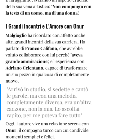
della sua vena artistica: "
Non compongo con 
la testa di un uomo, ma di una donna
".
I Grandi Incontri e L'Amore con Onur
Malgioglio
 ha ricordato con affetto anche 
altri grandi incontri della sua carriera. Ha 
parlato di 
Franco Califano
, che avrebbe 
voluto collaborare con lui perché "
aveva 
grande ammirazione
", e l'esperienza con 
Adriano Celentano
, capace di trasformare 
un suo pezzo in qualcosa di completamente 
nuovo. 
"Arrivò in studio, si sedette e cantò 
le parole, ma con una melodia 
completamente diversa, era un’altra 
canzone, non la mia. Lo ascoltai 
rapito, per me poteva fare tutto"
Oggi, l'autore vive una relazione serena con 
Onur
, il compagno turco con cui condivide 
momenti semplici e felici. 