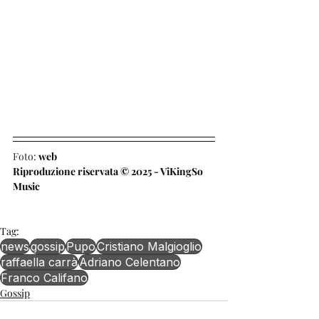
Foto: 
web
Riproduzione riservata © 2025 - ViKingSo 
Music
Tag:
news
gossip
Pupo
Cristiano Malgioglio
raffaella carrà
Adriano Celentano
Franco Califano
Gossip