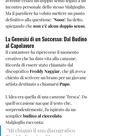
avrebbe celato un doppio senso legato a un 
incontro personale dello stesso Malgioglio. 
Ma il paroliere ha voluto mettere un punto 
definitivo alla questione: "
Nooo
", ha detto, 
spiegando che 
non c'è alcun doppio senso
.
La Genesisi di un Successo: Dal Budino 
al Capolavoro
Il cantautore ha ripercorso il momento 
creativo che ha dato vita alla canzone. 
Ricorda di essere stato chiamato dal 
discografico 
Freddy Naggiar
, che gli aveva 
chiesto di scrivere un brano per un giovane 
artista destinato a chiamarsi 
Pupo
. 
L'idea era quella di una canzone "fresca". Da 
quell'occasione nacque il testo che, 
sorprendentemente, fu ispirato da un 
semplice 
budino al cioccolato
.
Malgioglio racconta: 
"Mi chiamò il suo discografico 