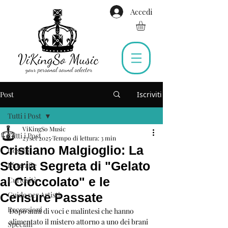
Accedi
Post
Iscriviti
Tutti i Post
ViKingSo Music
Tutti i Post
23 set 2025
Tempo di lettura: 3 min
Cristiano Malgioglio: La
Gossip
Storia Segreta di "Gelato
Biografie
al Cioccolato" e le
Curiosità
Guide per Artisti
Censure Passate
Recensioni
Dopo anni di voci e malintesi che hanno 
alimentato il mistero attorno a uno dei brani 
Speciali