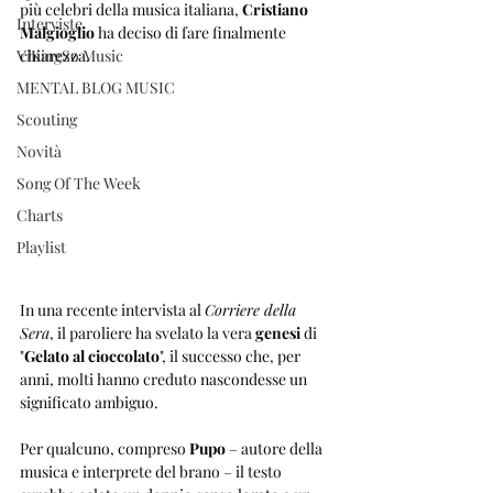
più celebri della musica italiana, 
Cristiano 
Interviste
Malgioglio
 ha deciso di fare finalmente 
ViKingSo Music
chiarezza. 
MENTAL BLOG MUSIC
Scouting
Novità
Song Of The Week
Charts
Playlist
In una recente intervista al 
Corriere della 
Sera
, il paroliere ha svelato la vera 
genesi
 di 
"
Gelato al cioccolato
", il successo che, per 
anni, molti hanno creduto nascondesse un 
significato ambiguo. 
Per qualcuno, compreso 
Pupo
 – autore della 
musica e interprete del brano – il testo 