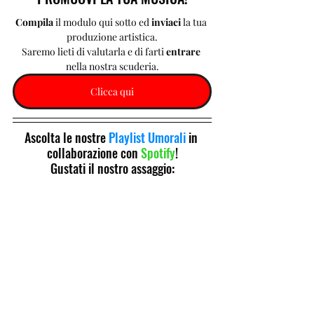
Compila 
il modulo qui sotto ed 
inviaci 
la tua 
produzione artistica.
Saremo lieti di valutarla e di farti 
entrare 
nella nostra scuderia.
Clicca qui
Ascolta le nostre 
Playlist Umorali
 in 
collaborazione con 
Spotify
!
Gustati il nostro assaggio: