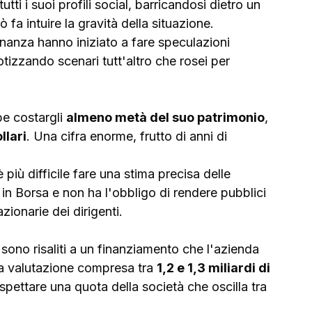
utti i suoi profili social, barricandosi dietro un 
ò fa intuire la gravità della situazione.
i finanza hanno iniziato a fare speculazioni 
otizzando scenari tutt'altro che rosei per 
e costargli 
almeno metà del suo patrimonio
, 
llari
. Una cifra enorme, frutto di anni di 
 più difficile fare una stima precisa delle 
n Borsa e non ha l'obbligo di rendere pubblici 
zionarie dei dirigenti. 
a sono risaliti a un finanziamento che l'azienda 
a valutazione compresa tra 
1,2 e 1,3 miliardi di 
pettare una quota della società che oscilla tra 