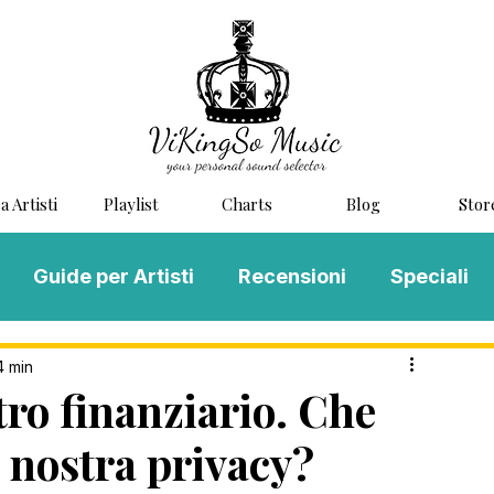
a Artisti
Playlist
Charts
Blog
Stor
Guide per Artisti
Recensioni
Speciali
LOG MUSIC
Scouting
Novità
4 min
tro finanziario. Che
a nostra privacy?