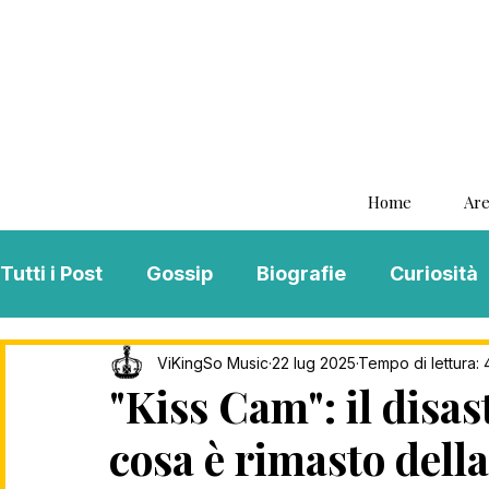
Home
Are
Tutti i Post
Gossip
Biografie
Curiosità
Interviste
ViKingSo Music
MENTAL B
ViKingSo Music
22 lug 2025
Tempo di lettura: 
"Kiss Cam": il disas
cosa è rimasto dell
Song Of The Week
Charts
Playlist