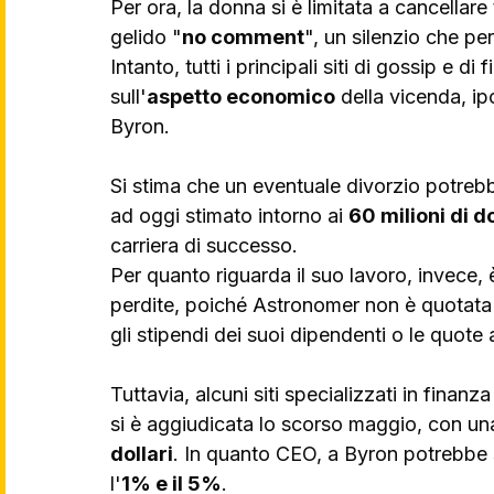
Per ora, la donna si è limitata a cancellare t
gelido "
no comment
", un silenzio che per
Intanto, tutti i principali siti di gossip e d
sull'
aspetto economico
 della vicenda, ip
Byron. 
Si stima che un eventuale divorzio potrebb
ad oggi stimato intorno ai 
60 milioni di do
carriera di successo.
Per quanto riguarda il suo lavoro, invece, è
perdite, poiché Astronomer non è quotata i
gli stipendi dei suoi dipendenti o le quote a
Tuttavia, alcuni siti specializzati in finanz
si è aggiudicata lo scorso maggio, con un
dollari
. In quanto CEO, a Byron potrebbe s
l'
1% e il 5%
. 