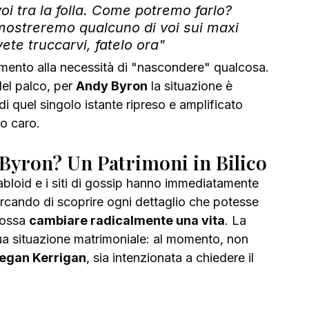
i tra la folla. Come potremo farlo? 
ostreremo qualcuno di voi sui maxi 
ete truccarvi, fatelo ora"
rimento alla necessità di "nascondere" qualcosa.
el palco, per 
Andy Byron
 la situazione è 
i quel singolo istante ripreso e amplificato 
to caro.
Byron? Un Patrimoni in Bilico
i tabloid e i siti di gossip hanno immediatamente 
cercando di scoprire ogni dettaglio che potesse 
ossa 
cambiare radicalmente una vita
. La 
sua situazione matrimoniale: al momento, non 
egan Kerrigan
, sia intenzionata a chiedere il 