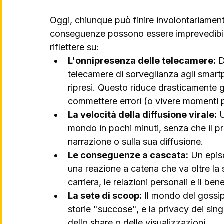
Oggi, chiunque può finire involontariamente s
conseguenze possono essere imprevedibili.
riflettere su:
L'onnipresenza delle telecamere:
 D
telecamere di sorveglianza agli smar
ripresi. Questo riduce drasticamente gl
commettere errori (o vivere momenti 
La velocità della diffusione virale:
 
mondo in pochi minuti, senza che il pr
narrazione o sulla sua diffusione.
Le conseguenze a cascata:
 Un epis
una reazione a catena che va oltre la
carriera, le relazioni personali e il be
La sete di scoop:
 Il mondo del gossip
storie "succose", e la privacy dei sin
dello share o delle visualizzazioni.