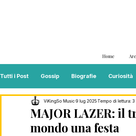
Home
Are
Tutti i Post
Gossip
Biografie
Curiosità
Interviste
ViKingSo Music
MENTAL B
ViKingSo Music
9 lug 2025
Tempo di lettura: 3
MAJOR LAZER: il tri
mondo una festa
Song Of The Week
Charts
Playlist