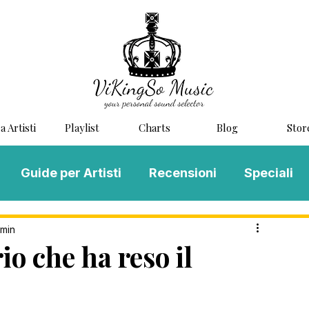
a Artisti
Playlist
Charts
Blog
Stor
Guide per Artisti
Recensioni
Speciali
LOG MUSIC
Scouting
Novità
 min
o che ha reso il