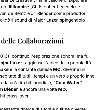
ferenze creative", ma la visione di Diplo era 
 da 
Jillionaire
 (Christopher Leacock) e 
van de Beatz e Jr. Blender come produttori 
lidò il sound di Major Lazer, spingendolo 
 delle Collaborazioni 
2013), continuò l'esplorazione sonora, ma fu 
ajor Lazer
 raggiunse l'apice della popolarità. 
nake
 e la cantante danese 
MØ
, divenne un 
oltate di tutti i tempi e un vero e proprio inno 
 da un'altra hit mondiale, "
Cold Water
" 
in Bieber
 e ancora una volta 
MØ
, 
hit cross-over.
ncessante ricerca di suoni e culture diverse. Il 