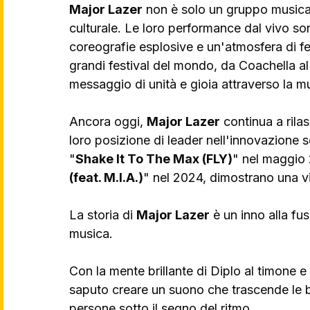
Major Lazer
 non è solo un gruppo musica
culturale. Le loro performance dal vivo so
coreografie esplosive e un'atmosfera di fes
grandi festival del mondo, da Coachella al 
messaggio di unità e gioia attraverso la m
Ancora oggi, 
Major Lazer
 continua a ril
loro posizione di leader nell'innovazione s
"
Shake It To The Max (FLY)
" nel maggio 
(feat. M.I.A.)
" nel 2024, dimostrano una vit
La storia di 
Major Lazer
 è un inno alla fu
musica. 
Con la mente brillante di Diplo al timone e u
saputo creare un suono che trascende le ba
persone sotto il segno del ritmo.