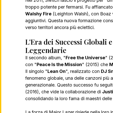
Nel 2011, Switch lasciò il progetto per "dif
troppo potente per fermarsi. Fu affiancato
Walshy Fire
 (Leighton Walsh), con Boaz 
aggiuntivi. Questa nuova formazione conso
verso territori ancora più eclettici.
L'Era dei Successi Globali e
Leggendarie
Il secondo album, "
Free the Universe
" (
con "
Peace Is the Mission
" (2015) che 
M
Il singolo "
Lean On
", realizzato con 
DJ S
fenomeno globale, una delle canzoni più asc
generazionale. Questo successo fu seguito
(2016), che vide la collaborazione di 
Just
consolidando la loro fama di maestri delle 
La forza di Major Lazer risiede nella loro i