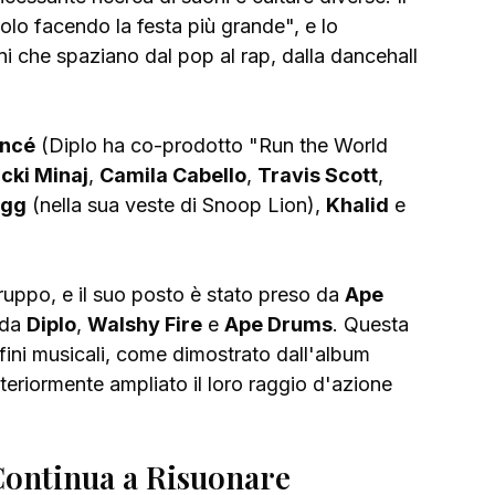
olo facendo la festa più grande", e lo 
ni che spaziano dal pop al rap, dalla dancehall 
ncé
 (Diplo ha co-prodotto "Run the World 
cki Minaj
, 
Camila Cabello
, 
Travis Scott
, 
ogg
 (nella sua veste di Snoop Lion), 
Khalid
 e 
gruppo, e il suo posto è stato preso da 
Ape 
da 
Diplo
, 
Walshy Fire
 e 
Ape Drums
. Questa 
fini musicali, come dimostrato dall'album 
teriormente ampliato il loro raggio d'azione 
Continua a Risuonare