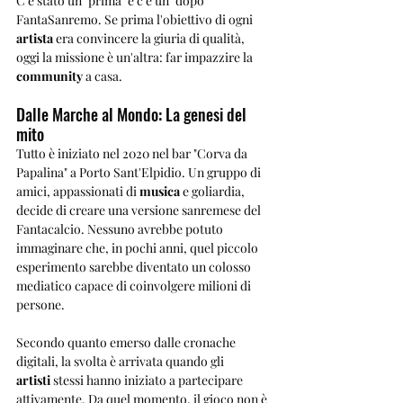
C'è stato un "prima" e c'è un "dopo" 
FantaSanremo. Se prima l'obiettivo di ogni 
artista
 era convincere la giuria di qualità, 
oggi la missione è un'altra: far impazzire la 
community
 a casa. 
Dalle Marche al Mondo: La genesi del 
mito
Tutto è iniziato nel 2020 nel bar "Corva da 
Papalina" a Porto Sant'Elpidio. Un gruppo di 
amici, appassionati di 
musica
 e goliardia, 
decide di creare una versione sanremese del 
Fantacalcio. Nessuno avrebbe potuto 
immaginare che, in pochi anni, quel piccolo 
esperimento sarebbe diventato un colosso 
mediatico capace di coinvolgere milioni di 
persone.
Secondo quanto emerso dalle cronache 
digitali, la svolta è arrivata quando gli 
artisti
 stessi hanno iniziato a partecipare 
attivamente. Da quel momento, il gioco non è 