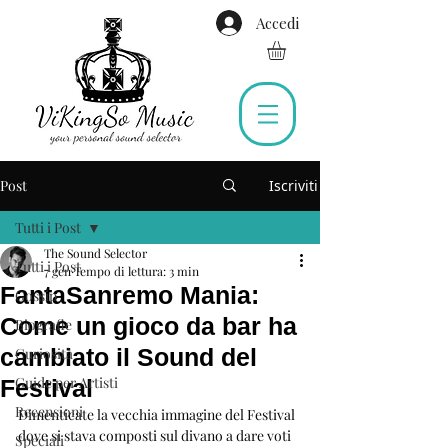
Accedi
Post
Iscriviti
Tutti i Post
The Sound Selector
Tutti i Post
7 gen
Tempo di lettura: 3 min
FantaSanremo Mania:
Gossip
Come un gioco da bar ha
Biografie
cambiato il Sound del
Curiosità
Guide per Artisti
Festival
Recensioni
Dimenticate la vecchia immagine del Festival 
dove si stava composti sul divano a dare voti 
Speciali