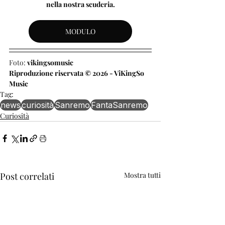
nella nostra scuderia.
MODULO
Foto: 
vikingsomusic
Riproduzione riservata © 2026 - ViKingSo 
Music
Tag:
news
curiosità
Sanremo
FantaSanremo
Curiosità
Post correlati
Mostra tutti