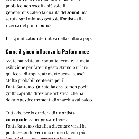
pubblico non ascolta più solo il 
genere
 musicale o la qualità del 
sound
, ma 
scruta ogni minimo gesto dell'
artista
 alla 
ricerca del punto bonus. 
È la gamification definitiva della cultura pop.
Come il gioco influenza la Performance
Avete mai visto un cantante fermarsi a metà 
esibizione per fare un gesto strano o urlare 
qualcosa di apparentemente senza senso? 
Molto probabilmente era per il 
FantaSanremo. Questo ha creato non pochi 
grattacapi alla direzione artistica, che ha 
dovuto gestire momenti di anarchia sul palco.
Tuttavia, per la carriera di un 
artista 
emergente
, saper giocare bene al 
FantaSanremo significa diventare virali in 
pochi secondi. Vediamo come i talenti più 
"smart" riescano a creare un legame 