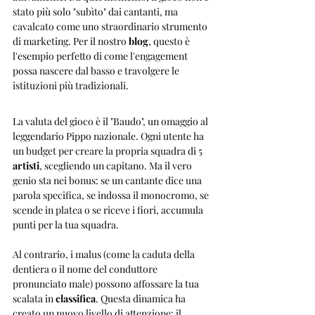
stato più solo "subìto" dai cantanti, ma 
cavalcato come uno straordinario strumento 
di marketing. Per il nostro 
blog
, questo è 
l'esempio perfetto di come l'engagement 
possa nascere dal basso e travolgere le 
istituzioni più tradizionali.
La valuta del gioco è il "Baudo", un omaggio al 
leggendario Pippo nazionale. Ogni utente ha 
un budget per creare la propria squadra di 5 
artisti
, scegliendo un capitano. Ma il vero 
genio sta nei bonus: se un cantante dice una 
parola specifica, se indossa il monocromo, se 
scende in platea o se riceve i fiori, accumula 
punti per la tua squadra.
Al contrario, i malus (come la caduta della 
dentiera o il nome del conduttore 
pronunciato male) possono affossare la tua 
scalata in 
classifica
. Questa dinamica ha 
creato un nuovo livello di attenzione: il 