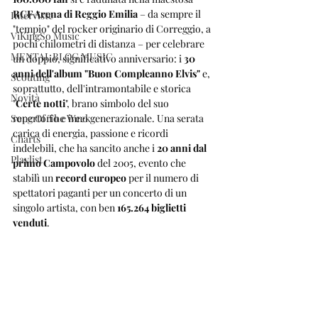
RCF Arena di Reggio Emilia
 – da sempre il 
Interviste
"tempio" del rocker originario di Correggio, a 
ViKingSo Music
pochi chilometri di distanza – per celebrare 
MENTAL BLOG MUSIC
un doppio, significativo anniversario: i 
30 
anni dell'album "Buon Compleanno Elvis"
 e, 
Scouting
soprattutto, dell'intramontabile e storica 
Novità
"
Certe notti
", brano simbolo del suo 
Song Of The Week
repertorio e inno generazionale. Una serata 
carica di energia, passione e ricordi 
Charts
indelebili, che ha sancito anche i 
20 anni dal 
Playlist
primo Campovolo
 del 2005, evento che 
stabilì un 
record europeo
 per il numero di 
spettatori paganti per un concerto di un 
singolo artista, con ben 
165.264 biglietti 
venduti
.