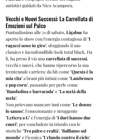
autistici guidati da Nico Acampora.
Vecchi e Nuovi Successi: La Carrellata di 
Emozioni sul Palco
Puntualissimo alle 21 di sabato, 
Ligabue
 ha 
aperto lo show con l'energia contagiosa di "
I 
ragazzi sono in giro
", sfoggiando il suo 
classico e inconfondibile look total black. Da 
lì, ha preso il via una 
carrellata di successi
, 
vecchi e nuovi, che hanno ripercorso la sua 
trentennale carriera: da hit come "
Questa è la 
mia vita
" a brani più intimi come "
Lambrusco 
e pop corn
", passando per perle come 
"
Bambolina e barracuda
" e "
La metà della 
mela
". 
Non potevano mancare inni come "
Le donne 
lo sanno
", l'emozionante e struggente 
"
Lettera a G
" e l'energia di "
I duri hanno due 
cuori
", per concludere in trionfo con le 
storiche "
Tra palco e realtà
", "
Balliamo sul 
mondo
" e l'iconica "
Urlando contro il cielo
".