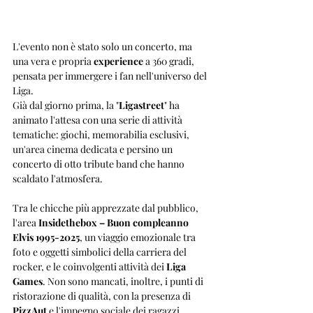
L'evento non è stato solo un concerto, ma 
una vera e propria 
experience
 a 360 gradi, 
pensata per immergere i fan nell'universo del 
Liga. 
Già dal giorno prima, la "
Ligastreet
" ha 
animato l'attesa con una serie di attività 
tematiche: giochi, memorabilia esclusivi, 
un'area cinema dedicata e persino un 
concerto di otto tribute band che hanno 
scaldato l'atmosfera. 
Tra le chicche più apprezzate dal pubblico, 
l'area 
Insidethebox – Buon compleanno 
Elvis 1995-2025
, un viaggio emozionale tra 
foto e oggetti simbolici della carriera del 
rocker, e le coinvolgenti attività dei 
Liga 
Games
. Non sono mancati, inoltre, i punti di 
ristorazione di qualità, con la presenza di 
PizzAut
 e l'impegno sociale dei ragazzi 