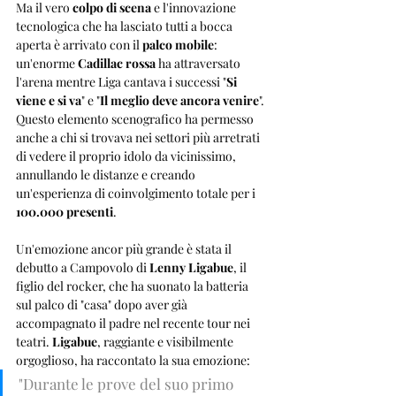
Ma il vero 
colpo di scena
 e l'innovazione 
tecnologica che ha lasciato tutti a bocca 
aperta è arrivato con il 
palco mobile
: 
un'enorme 
Cadillac rossa
 ha attraversato 
l'arena mentre Liga cantava i successi "
Si 
viene e si va
" e "
Il meglio deve ancora venire
". 
Questo elemento scenografico ha permesso 
anche a chi si trovava nei settori più arretrati 
di vedere il proprio idolo da vicinissimo, 
annullando le distanze e creando 
un'esperienza di coinvolgimento totale per i 
100.000 presenti
.
Un'emozione ancor più grande è stata il 
debutto a Campovolo di 
Lenny Ligabue
, il 
figlio del rocker, che ha suonato la batteria 
sul palco di "casa" dopo aver già 
accompagnato il padre nel recente tour nei 
teatri. 
Ligabue
, raggiante e visibilmente 
orgoglioso, ha raccontato la sua emozione: 
"Durante le prove del suo primo 