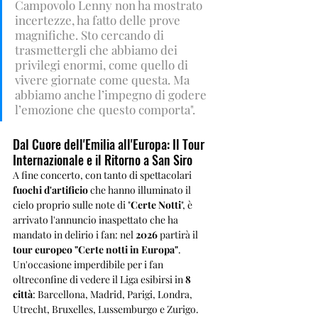
Campovolo Lenny non ha mostrato 
incertezze, ha fatto delle prove 
magnifiche. Sto cercando di 
trasmettergli che abbiamo dei 
privilegi enormi, come quello di 
vivere giornate come questa. Ma 
abbiamo anche l’impegno di godere 
l’emozione che questo comporta". 
Dal Cuore dell'Emilia all'Europa: Il Tour 
Internazionale e il Ritorno a San Siro
A fine concerto, con tanto di spettacolari 
fuochi d'artificio
 che hanno illuminato il 
cielo proprio sulle note di "
Certe Notti
", è 
arrivato l'annuncio inaspettato che ha 
mandato in delirio i fan: nel 
2026
 partirà il 
tour europeo "Certe notti in Europa"
. 
Un'occasione imperdibile per i fan 
oltreconfine di vedere il Liga esibirsi in 
8 
città
: Barcellona, Madrid, Parigi, Londra, 
Utrecht, Bruxelles, Lussemburgo e Zurigo.