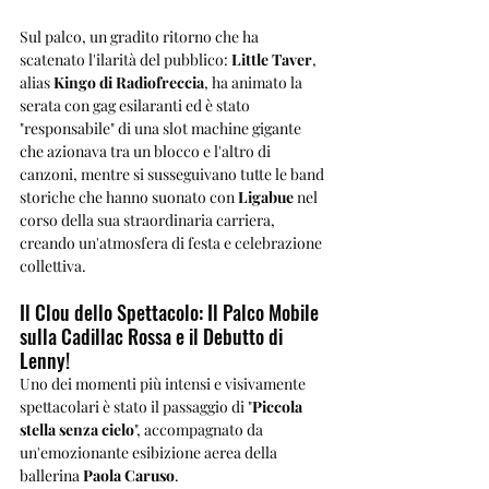
Sul palco, un gradito ritorno che ha 
scatenato l'ilarità del pubblico: 
Little Taver
, 
alias 
Kingo di Radiofreccia
, ha animato la 
serata con gag esilaranti ed è stato 
"responsabile" di una slot machine gigante 
che azionava tra un blocco e l'altro di 
canzoni, mentre si susseguivano tutte le band 
storiche che hanno suonato con 
Ligabue
 nel 
corso della sua straordinaria carriera, 
creando un'atmosfera di festa e celebrazione 
collettiva.
Il Clou dello Spettacolo: Il Palco Mobile 
sulla Cadillac Rossa e il Debutto di 
Lenny!
Uno dei momenti più intensi e visivamente 
spettacolari è stato il passaggio di "
Piccola 
stella senza cielo
", accompagnato da 
un'emozionante esibizione aerea della 
ballerina 
Paola Caruso
. 