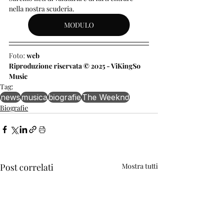
nella nostra scuderia.
MODULO
Foto: 
web
Riproduzione riservata © 2025 - ViKingSo 
Music
Tag:
news
musica
biografie
The Weeknd
Biografie
Post correlati
Mostra tutti