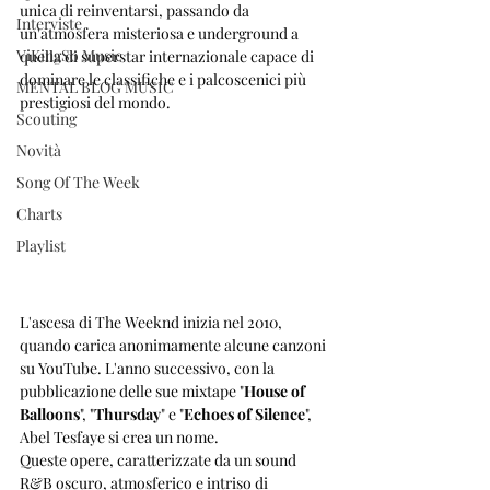
unica di reinventarsi, passando da 
Interviste
un'atmosfera misteriosa e underground a 
ViKingSo Music
quella di superstar internazionale capace di 
dominare le classifiche e i palcoscenici più 
MENTAL BLOG MUSIC
prestigiosi del mondo.
Scouting
Novità
Song Of The Week
Charts
Playlist
L'ascesa di The Weeknd inizia nel 2010, 
quando carica anonimamente alcune canzoni 
su YouTube. L'anno successivo, con la 
pubblicazione delle sue mixtape "
House of 
Balloons
", "
Thursday
" e "
Echoes of Silence
", 
Abel Tesfaye si crea un nome. 
Queste opere, caratterizzate da un sound 
R&B oscuro, atmosferico e intriso di 