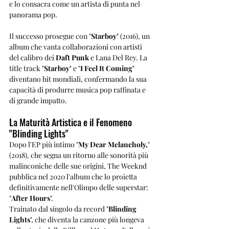
e lo consacra come un artista di punta nel 
panorama pop.
Il successo prosegue con "
Starboy
" (2016), un 
album che vanta collaborazioni con artisti 
del calibro dei 
Daft Punk
 e Lana Del Rey. La 
title track "
Starboy
" e "
I Feel It Coming
" 
diventano hit mondiali, confermando la sua 
capacità di produrre musica pop raffinata e 
di grande impatto.
La Maturità Artistica e il Fenomeno 
"Blinding Lights"
Dopo l'EP più intimo "
My Dear Melancholy,
" 
(2018), che segna un ritorno alle sonorità più 
malinconiche delle sue origini, The Weeknd 
pubblica nel 2020 l'album che lo proietta 
definitivamente nell'Olimpo delle superstar: 
"
After Hours
". 
Trainato dal singolo da record "
Blinding 
Lights
", che diventa la canzone più longeva 