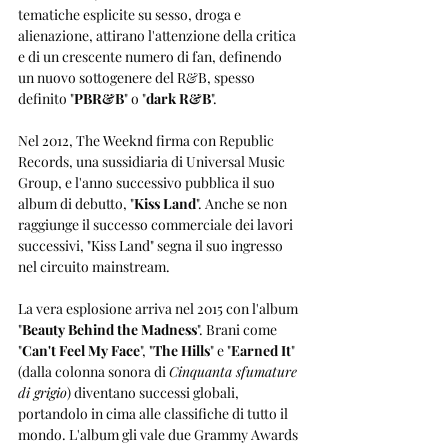
tematiche esplicite su sesso, droga e 
alienazione, attirano l'attenzione della critica 
e di un crescente numero di fan, definendo 
un nuovo sottogenere del R&B, spesso 
definito "
PBR&B
" o "
dark R&B
".
Nel 2012, The Weeknd firma con Republic 
Records, una sussidiaria di Universal Music 
Group, e l'anno successivo pubblica il suo 
album di debutto, "
Kiss Land
". Anche se non 
raggiunge il successo commerciale dei lavori 
successivi, "Kiss Land" segna il suo ingresso 
nel circuito mainstream.
La vera esplosione arriva nel 2015 con l'album 
"
Beauty Behind the Madness
". Brani come 
"
Can't Feel My Face
", "
The Hills
" e "
Earned It
" 
(dalla colonna sonora di 
Cinquanta sfumature 
di grigio
) diventano successi globali, 
portandolo in cima alle classifiche di tutto il 
mondo. L'album gli vale due Grammy Awards 