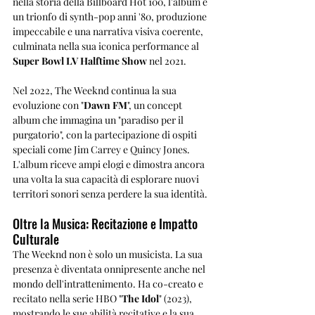
nella storia della Billboard Hot 100, l'album è 
un trionfo di synth-pop anni '80, produzione 
impeccabile e una narrativa visiva coerente, 
culminata nella sua iconica performance al 
Super Bowl LV Halftime Show
 nel 2021.
Nel 2022, The Weeknd continua la sua 
evoluzione con "
Dawn FM
", un concept 
album che immagina un "paradiso per il 
purgatorio", con la partecipazione di ospiti 
speciali come Jim Carrey e Quincy Jones. 
L'album riceve ampi elogi e dimostra ancora 
una volta la sua capacità di esplorare nuovi 
territori sonori senza perdere la sua identità.
Oltre la Musica: Recitazione e Impatto 
Culturale
The Weeknd non è solo un musicista. La sua 
presenza è diventata onnipresente anche nel 
mondo dell'intrattenimento. Ha co-creato e 
recitato nella serie HBO "
The Idol
" (2023), 
mostrando le sue abilità recitative e la sua 